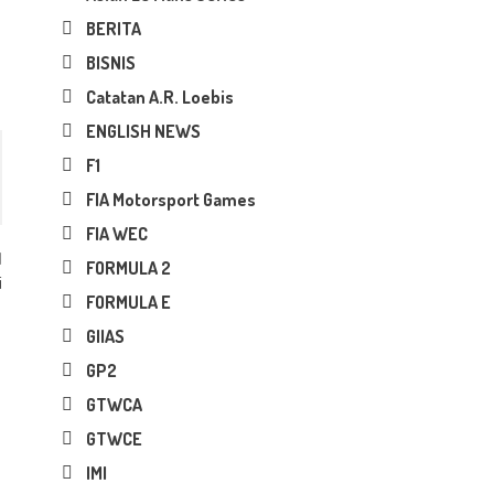
BERITA
BISNIS
Catatan A.R. Loebis
ENGLISH NEWS
F1
FIA Motorsport Games
FIA WEC
FORMULA 2
i
FORMULA E
GIIAS
GP2
GTWCA
GTWCE
IMI