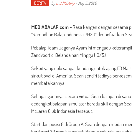
BERITA
by
m3d1484l4p
-
May 11, 2020
MEDIABALAP.com
– Rasa kangen dengan sesama peba
“Ramadhan Balap Indonesia 2020” dimanfaatkan Sean 
Pebalap Team Jagonya Ayam ini mengadu keterampilan
Zandvoort di Belanda hari Minggu (10/5).
Sirkuit yang dulu sangat kondang untuk ajang F3 Mast
sirkuit oval di Amerika. Sean sendiri tadinya berkes
membatalkannya.
Sebagai gantinya, secara virtual Sean balapan di s
dedengkot balapan simulator beradu skill dengan Sean
McLaren Club Indonesia tersebut.
Start dari posisi 8 di Group A, Sean dengan mudah m
berdurasi 20 menit tersebut. Namun sebuah kesalahan 