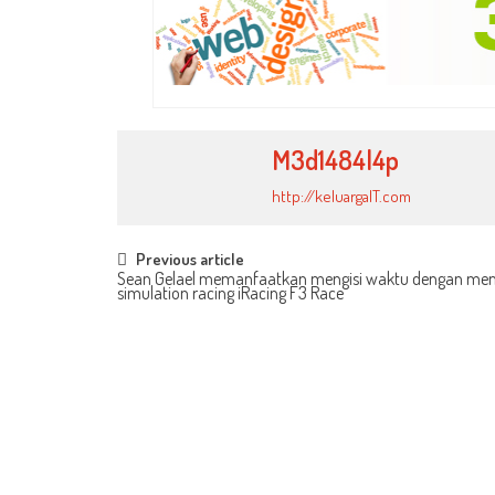
M3d1484l4p
http://keluargaIT.com
Post
Previous article
Sean Gelael memanfaatkan mengisi waktu dengan me
simulation racing iRacing F3 Race
navigation