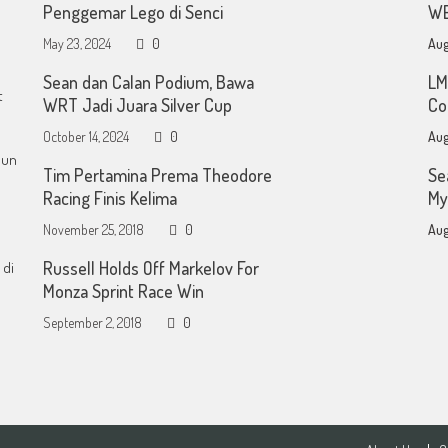
Penggemar Lego di Senci
WE
May 23, 2024
0
Aug
Sean dan Calan Podium, Bawa
LM
t
WRT Jadi Juara Silver Cup
Co
October 14, 2024
0
Aug
mun
Tim Pertamina Prema Theodore
Se
Racing Finis Kelima
My
November 25, 2018
0
Aug
Russell Holds Off Markelov For
 di
Monza Sprint Race Win
September 2, 2018
0