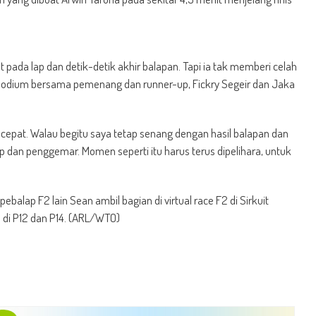
pada lap dan detik-detik akhir balapan. Tapi ia tak memberi celah
k podium bersama pemenang dan runner-up, Fickry Segeir dan Jaka
t cepat. Walau begitu saya tetap senang dengan hasil balapan dan
ap dan penggemar. Momen seperti itu harus terus dipelihara, untuk
balap F2 lain Sean ambil bagian di virtual race F2 di Sirkuit
is di P12 dan P14. (ARL/WTO)
t
e