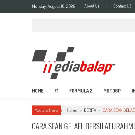
Monday, August 10, 2026
About Us
Contact US
MediaBalap.com | Informa
Seputar MotoGP GP2 GP3 F2 F3 SERI ASIA LMP2 F1 dll
HOME
F1
FORMULA 2
MOTOGP
I
You are here
Home
>
BERITA
>
CARA SEAN GELAE
CARA SEAN GELAEL BERSILATURAHM