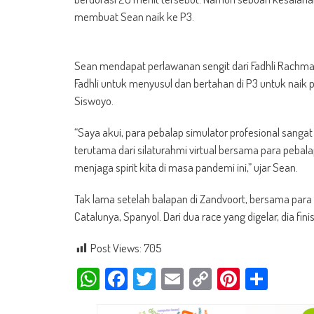
membuat Sean naik ke P3.
Sean mendapat perlawanan sengit dari Fadhli Rachmat 
Fadhli untuk menyusul dan bertahan di P3 untuk nai
Siswoyo.
“Saya akui, para pebalap simulator profesional sanga
terutama dari silaturahmi virtual bersama para pebal
menjaga spirit kita di masa pandemi ini,” ujar Sean.
Tak lama setelah balapan di Zandvoort, bersama para pe
Catalunya, Spanyol. Dari dua race yang digelar, dia fin
Post Views:
705
WhatsApp
Facebook
Twitter
Email
Copy
Pinteres
Shar
Link