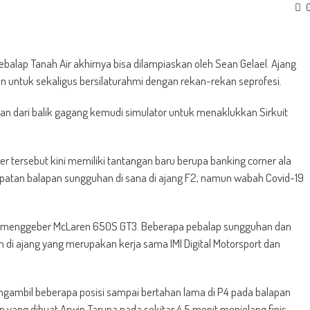
lap Tanah Air akhirnya bisa dilampiaskan oleh Sean Gelael. Ajang
untuk sekaligus bersilaturahmi dengan rekan-rekan seprofesi.
 dari balik gagang kemudi simulator untuk menaklukkan Sirkuit
er tersebut kini memiliki tantangan baru berupa banking corner ala
empatan balapan sungguhan di sana di ajang F2, namun wabah Covid-19
ana menggeber McLaren 650S GT3. Beberapa pebalap sungguhan dan
 di ajang yang merupakan kerja sama IMI Digital Motorsport dan
engambil beberapa posisi sampai bertahan lama di P4 pada balapan
yang dibuat Arwin Taruna pada sekitar 4,5 menit menjelang finis