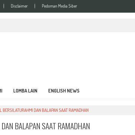
Disclaimer
Pedoman Media Siber
si Balap Terupdate
MI
LOMBA LAIN
ENGLISH NEWS
L BERSILATURAHMI DAN BALAPAN SAAT RAMADHAN
I DAN BALAPAN SAAT RAMADHAN