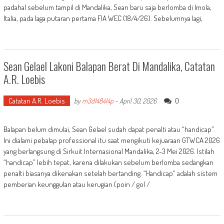
padahal sebelum tampil di Mandalika, Sean baru saja berlomba di Imola,
Italia, pada laga putaran pertama FIA WEC (18/4/26). Sebelumnya lagi,
Sean Gelael Lakoni Balapan Berat Di Mandalika, Catatan
A.R. Loebis
Catatan A.R. Loebis
0
by
m3d1484l4p
-
April 30, 2026
Balapan belum dimulai, Sean Gelael sudah dapat penalti atau “handicap”.
Ini dialami pebalap professional itu saat mengikuti kejuaraan GTWCA 2026
yang berlangsung di Sirkuit Internasional Mandalika, 2-3 Mei 2026. Istilah
“handicap” lebih tepat, karena dilakukan sebelum berlomba sedangkan
penalti biasanya dikenakan setelah bertanding. “Handicap“ adalah sistem
pemberian keunggulan atau kerugian (poin / gol /