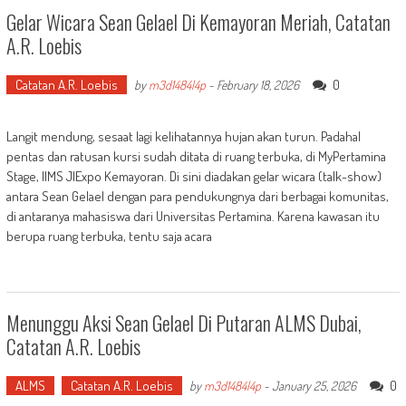
Gelar Wicara Sean Gelael Di Kemayoran Meriah, Catatan
A.R. Loebis
Catatan A.R. Loebis
0
by
m3d1484l4p
-
February 18, 2026
Langit mendung, sesaat lagi kelihatannya hujan akan turun. Padahal
pentas dan ratusan kursi sudah ditata di ruang terbuka, di MyPertamina
Stage, IIMS JIExpo Kemayoran. Di sini diadakan gelar wicara (talk-show)
antara Sean Gelael dengan para pendukungnya dari berbagai komunitas,
di antaranya mahasiswa dari Universitas Pertamina. Karena kawasan itu
berupa ruang terbuka, tentu saja acara
Menunggu Aksi Sean Gelael Di Putaran ALMS Dubai,
Catatan A.R. Loebis
ALMS
Catatan A.R. Loebis
0
by
m3d1484l4p
-
January 25, 2026