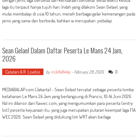
dengan jenis laga berbeda dan kendaraan berbeda. Beda waktu kedua
laga itu terpaut hanya tujuh hari. Inilah yang dilakoni Sean Gelael, yang
mulai membalap di usia 10 tahun, meraih berbagai gelar kemenangan pada
jenis yang sama dan berbeda, bahkan ia merupakan pebalap
Sean Gelael Dalam Daftar Peserta Le Mans 24 Jam,
2026
Catatan A.R. Loebis
0
by
m3d1484l4p
-
February 28, 2026
MEDIABALAP.com (Jakarta) - Sean Gelael tercatat sebagai peserta lomba
ketahanan Le Mans 24 Jam yang berlangsung di Prancis, 10-14 Juni 2026.
Hal ini dilansir dari fiawec.com, yang mengumumkan para peserta (entry
list) peserta kejuaraan itu, yang juga merupakan putaran keempat laga FIA
WEC 2026. Sean Gelael yang didukung tim WRT akan berlaga