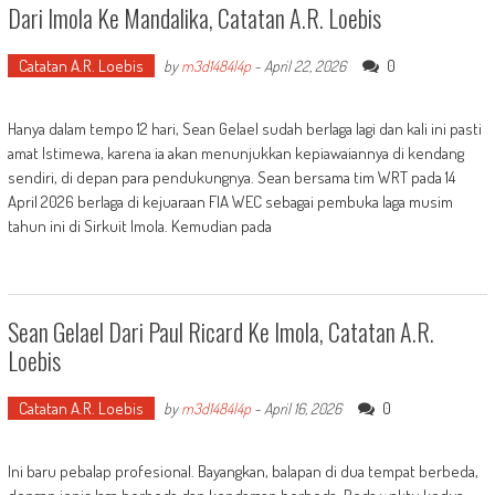
Dari Imola Ke Mandalika, Catatan A.R. Loebis
Catatan A.R. Loebis
0
by
m3d1484l4p
-
April 22, 2026
Hanya dalam tempo 12 hari, Sean Gelael sudah berlaga lagi dan kali ini pasti
amat Istimewa, karena ia akan menunjukkan kepiawaiannya di kendang
sendiri, di depan para pendukungnya. Sean bersama tim WRT pada 14
April 2026 berlaga di kejuaraan FIA WEC sebagai pembuka laga musim
tahun ini di Sirkuit Imola. Kemudian pada
Sean Gelael Dari Paul Ricard Ke Imola, Catatan A.R.
Loebis
Catatan A.R. Loebis
0
by
m3d1484l4p
-
April 16, 2026
Ini baru pebalap profesional. Bayangkan, balapan di dua tempat berbeda,