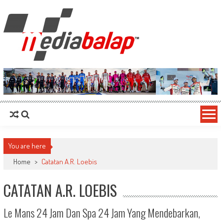
MediaBalap.com | Informasi Balap
Seputar MotoGP GP2 GP3 F2 F3 SERI ASIA LMP2 F1 dll
Terupdate
You are here
Home
>
Catatan A.R. Loebis
CATATAN A.R. LOEBIS
Le Mans 24 Jam Dan Spa 24 Jam Yang Mendebarkan,