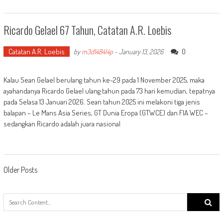
Ricardo Gelael 67 Tahun, Catatan A.R. Loebis
Catatan A.R. Loebis
0
by
m3d1484l4p
-
January 13, 2026
Kalau Sean Gelael berulang tahun ke-29 pada 1 November 2025, maka
ayahandanya Ricardo Gelael ulang tahun pada 73 hari kemudian, tepatnya
pada Selasa 13 Januari 2026. Sean tahun 2025 ini melakoni tiga jenis
balapan – Le Mans Asia Series, GT Dunia Eropa (GTWCE) dan FIA WEC –
sedangkan Ricardo adalah juara nasional
Posts
Older Posts
navigation
Search
for: