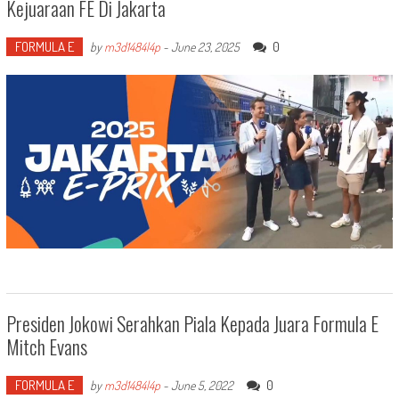
Kejuaraan FE Di Jakarta
FORMULA E
0
by
m3d1484l4p
-
June 23, 2025
Presiden Jokowi Serahkan Piala Kepada Juara Formula E
Mitch Evans
FORMULA E
0
by
m3d1484l4p
-
June 5, 2022