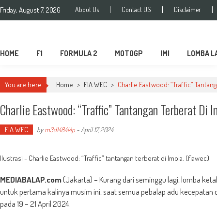
Friday, August 7, 2026
About Us
Contact US
Disclaimer
MediaBalap.com | Informasi Balap
Seputar MotoGP GP2 GP3 F2 F3 SERI ASIA LMP2 F1 dll
Terupdate
HOME
F1
FORMULA 2
MOTOGP
IMI
LOMBA L
You are here
Home
>
FIA WEC
>
Charlie Eastwood: “Traffic” Tantang
Charlie Eastwood: “Traffic” Tantangan Terberat Di I
FIA WEC
by
m3d1484l4p
-
April 17, 2024
Ilustrasi - Charlie Eastwood: “Traffic” tantangan terberat di Imola. (fiawec)
MEDIABALAP.com
(Jakarta) – Kurang dari seminggu lagi, lomba ket
untuk pertama kalinya musim ini, saat semua pebalap adu kecepatan di 
pada 19 – 21 April 2024.