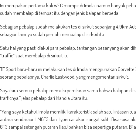
Ini merupakan pertama kali WEC mampir di Imola, namun banyak pebalap
sudah membalap di tempat itu, dengan jenis balapan berbeda.
Sebagian pebalap sudah melakukan tes di sirkuit sepanjang 4,9km Auto
sebagian lainnya sudah pernah membalap di sirkuit itu.
Satu hal yang pasti diakui para pebalap, tantangan besar yang akan
“traffic” saat membalap di sirkuit itu.
TF Sport baru-baru ini melakukan tes di Imola menggunakan Corvett
seorang pebalapnya, Charlie Eastwood, yang mengomentari sirkuit.
Saya kira semua pebalap memiliki pemikiran sama bahwa balapan di s
trafficnya,” jelas pebalap dari Irlandia Utara itu.
“Yang saya ketahui, Imola memiliki karakteristik salah satu lintasan tua
antara kendaraan LMGT3 dan Hypercar akan sangat sulit. Bisa-bisa aka
GT3 sampai setengah putaran (lap) bahkan bisa sepertiga putaran. Bila 