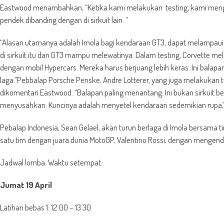
Eastwood menambahkan, “Ketika kami melakukan testing, kami menge
pendek dibanding dengan di sirkuit lain. “
“Alasan utamanya adalah Imola bagi kendaraan GT3, dapat melampau
di sirkuit itu dan GT3 mampu melewatinya. Dalam testing, Corvette me
dengan mobil Hypercars. Mereka harus berjuang lebih keras. Ini balapa
laga.”Pebbalap Porsche Penske, Andre Lotterer, yang juga melakukan 
dikomentari Eastwood. “Balapan paling menantang. Ini bukan sirkuit besar 
menyusahkan. Kuncinya adalah menyetel kendaraan sedemikian rupa,”
Pebalap Indonesia, Sean Gelael, akan turun berlaga di Imola bersam
satu tim dengan juara dunia MotoGP, Valentino Rossi, dengan mengend
Jadwal lomba: Waktu setempat.
Jumat 19 April
Latihan bebas 1: 12:00 – 13:30