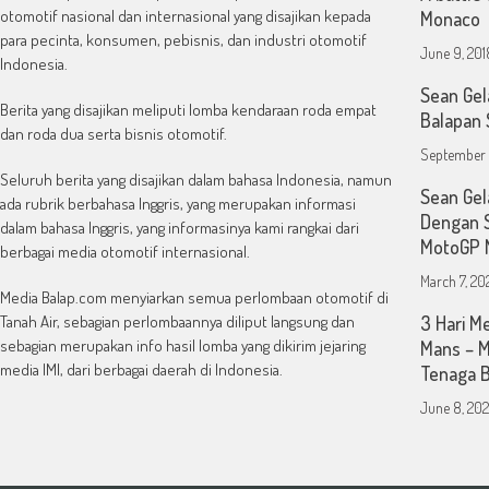
otomotif nasional dan internasional yang disajikan kepada
Monaco
para pecinta, konsumen, pebisnis, dan industri otomotif
June 9, 201
Indonesia.
Sean Gel
Berita yang disajikan meliputi lomba kendaraan roda empat
Balapan 
dan roda dua serta bisnis otomotif.
September 
Seluruh berita yang disajikan dalam bahasa Indonesia, namun
Sean Gel
ada rubrik berbahasa Inggris, yang merupakan informasi
Dengan S
dalam bahasa Inggris, yang informasinya kami rangkai dari
MotoGP 
berbagai media otomotif internasional.
March 7, 20
Media Balap.com menyiarkan semua perlombaan otomotif di
Tanah Air, sebagian perlombaannya diliput langsung dan
3 Hari M
sebagian merupakan info hasil lomba yang dikirim jejaring
Mans – M
media IMI, dari berbagai daerah di Indonesia.
Tenaga 
June 8, 20