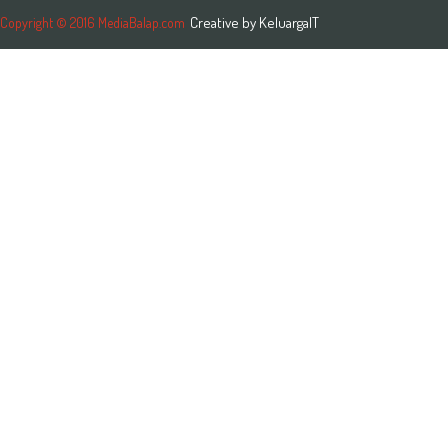
Creative by
KeluargaIT
Copyright © 2016 MediaBalap.com