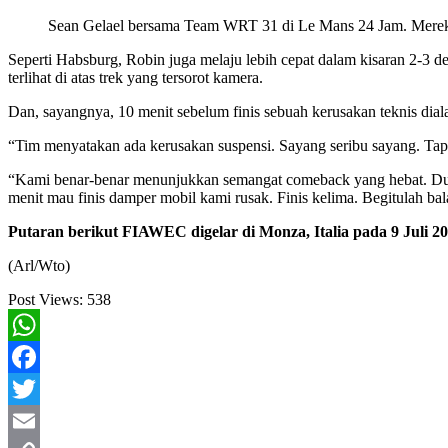
Sean Gelael bersama Team WRT 31 di Le Mans 24 Jam. Mereka 
Seperti Habsburg, Robin juga melaju lebih cepat dalam kisaran 2-3 de
terlihat di atas trek yang tersorot kamera.
Dan, sayangnya, 10 menit sebelum finis sebuah kerusakan teknis dia
“Tim menyatakan ada kerusakan suspensi. Sayang seribu sayang. Tapi
“Kami benar-benar menunjukkan semangat comeback yang hebat. Dua kali t
menit mau finis damper mobil kami rusak. Finis kelima. Begitulah bal
Putaran berikut FIAWEC digelar di Monza, Italia pada 9 Juli 20
(Arl/Wto)
Post Views:
538
WhatsApp
Facebook
Twitter