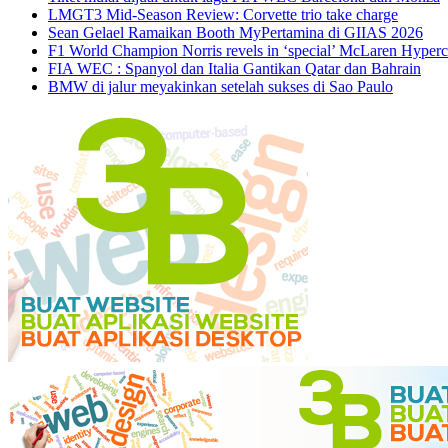
LMGT3 Mid-Season Review: Corvette trio take charge
Sean Gelael Ramaikan Booth MyPertamina di GIIAS 2026
F1 World Champion Norris revels in ‘special’ McLaren Hyperc
FIA WEC : Spanyol dan Italia Gantikan Qatar dan Bahrain
BMW di jalur meyakinkan setelah sukses di Sao Paulo