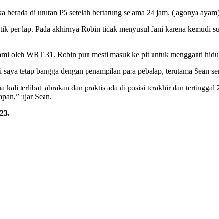
berada di urutan P5 setelah bertarung selama 24 jam. (jagonya ayam
tik per lap. Pada akhirnya Robin tidak menyusul Jani karena kemudi su
lami oleh WRT 31. Robin pun mesti masuk ke pit untuk mengganti hidun
 saya tetap bangga dengan penampilan para pebalap, terutama Sean se
erlibat tabrakan dan praktis ada di posisi terakhir dan tertinggal 2 lap
apan,” ujar Sean.
23.