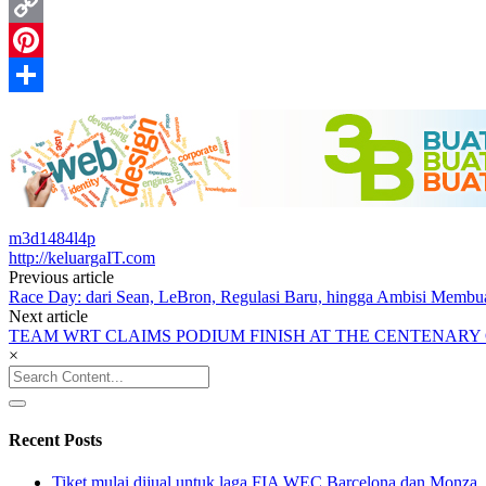
Email
Copy
Link
Pinterest
Share
m3d1484l4p
http://keluargaIT.com
Post
Previous article
Race Day: dari Sean, LeBron, Regulasi Baru, hingga Ambisi Membua
navigation
Next article
TEAM WRT CLAIMS PODIUM FINISH AT THE CENTENARY 
×
Search
for:
Recent Posts
Tiket mulai dijual untuk laga FIA WEC Barcelona dan Monza