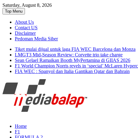
Saturday, August 8, 2026
Top Menu
About Us
Contact US
Disclaimer
Pedoman Media Siber
Tiket mulai dijual untuk laga FIA WEC Barcelona dan Monza
LMGT3 Mid-Season Review: Corvette trio take charge
Sean Gelael Ramaikan Booth MyPertamina di GIIAS 2026
F1 World Champion Norris revels in ‘special’ McLaren Hyperc
FIA WEC : Spanyol dan Italia Gantikan Qatar dan Bahrain
Seputar MotoGP GP2 GP3 F2 F3 SERI AS
MediaBalap.com | Informasi Ba
Home
F1
FORMULA 2