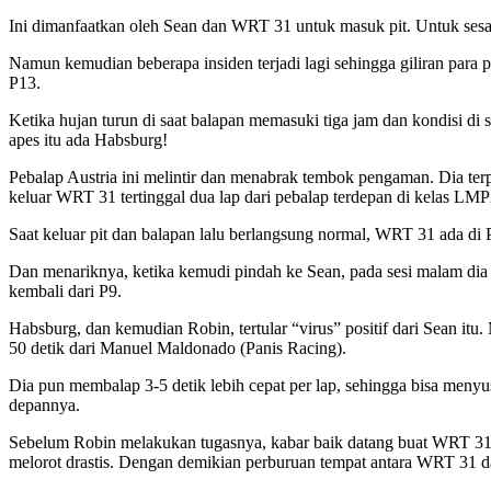
Ini dimanfaatkan oleh Sean dan WRT 31 untuk masuk pit. Untuk sesaa
Namun kemudian beberapa insiden terjadi lagi sehingga giliran para
P13.
Ketika hujan turun di saat balapan memasuki tiga jam dan kondisi di
apes itu ada Habsburg!
Pebalap Austria ini melintir dan menabrak tembok pengaman. Dia terp
keluar WRT 31 tertinggal dua lap dari pebalap terdepan di kelas LMP
Saat keluar pit dan balapan lalu berlangsung normal, WRT 31 ada di P1
Dan menariknya, ketika kemudi pindah ke Sean, pada sesi malam dia 
kembali dari P9.
Habsburg, dan kemudian Robin, tertular “virus” positif dari Sean itu.
50 detik dari Manuel Maldonado (Panis Racing).
Dia pun membalap 3-5 detik lebih cepat per lap, sehingga bisa meny
depannya.
Sebelum Robin melakukan tugasnya, kabar baik datang buat WRT 31 k
melorot drastis. Dengan demikian perburuan tempat antara WRT 31 