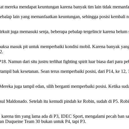
t mereka mendapat keuntungan karena banyak tim lain tidak memanfaat
 pebalap lain yang memanfaatkan keuntungan, sehingga posisi kembali
 sirkuit juga memasuki senja, beberapa pebalap tergelincir karena bel
aksa masuk pit untuk memperbaiki kondisi mobil. Karena banyak yang m
2.
8. Namun dari situ justru terlihat fighting spirit luar biasa dari para
tampil bak kesetanan. Sean terus memperbaiki posisi, dari P14, ke 12
 Mereka juga tampil edan, silih berganti memperbaiki posisi. Ketika sud
usul Maldonado. Setelah itu kemudi pindah ke Robin, sudah di P5. Rob
arena tim yang lama ada di P3, IDEC Sport, mengalami pecah ban saa
dan Duqueine Team 30 bukan untuk P4, tapi P3.