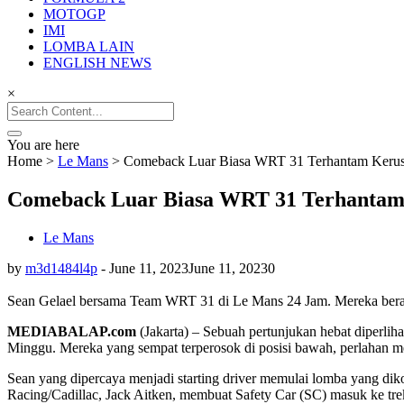
MOTOGP
IMI
LOMBA LAIN
ENGLISH NEWS
×
Search
for:
You are here
Home
>
Le Mans
>
Comeback Luar Biasa WRT 31 Terhantam Kerusa
Comeback Luar Biasa WRT 31 Terhantam K
Le Mans
by
m3d1484l4p
-
June 11, 2023
June 11, 2023
0
Sean Gelael bersama Team WRT 31 di Le Mans 24 Jam. Mereka berada
MEDIABALAP.com
(Jakarta) – Sebuah pertunjukan hebat diperli
Minggu. Mereka yang sempat terperosok di posisi bawah, perlahan mer
Sean yang dipercaya menjadi starting driver memulai lomba yang dik
Racing/Cadillac, Jack Aitken, membuat Safety Car (SC) masuk ke tre