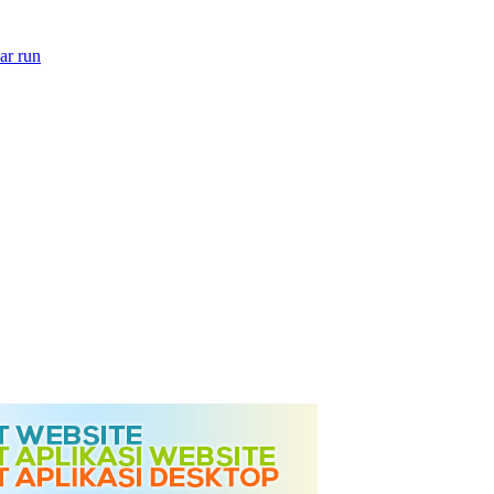
ar run