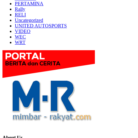
PERTAMINA
Rally
RELI
Uncategorized
UNITED AUTOSPORTS
VIDEO
WEC
WRT
About Us