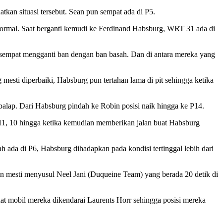
kan situasi tersebut. Sean pun sempat ada di P5.
 normal. Saat berganti kemudi ke Ferdinand Habsburg, WRT 31 ada di
um sempat mengganti ban dengan ban basah. Dan di antara mereka yang
esti diperbaiki, Habsburg pun tertahan lama di pit sehingga ketika
 pebalap. Dari Habsburg pindah ke Robin posisi naik hingga ke P14.
, 11, 10 hingga ketika kemudian memberikan jalan buat Habsburg
ah ada di P6, Habsburg dihadapkan pada kondisi tertinggal lebih dari
in mesti menyusul Neel Jani (Duqueine Team) yang berada 20 detik di
t mobil mereka dikendarai Laurents Horr sehingga posisi mereka