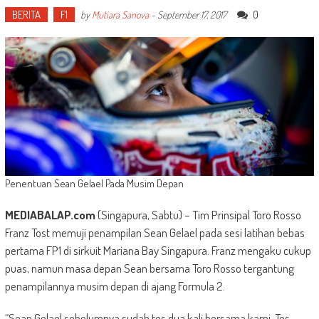
BERITA
F1
0
by
Mutiara Sanova
-
September 17, 2017
Penentuan Sean Gelael Pada Musim Depan
MEDIABALAP.com
(Singapura, Sabtu) – Tim Prinsipal Toro Rosso
Franz Tost memuji penampilan Sean Gelael pada sesi latihan bebas
pertama FP1 di sirkuit Mariana Bay Singapura. Franz mengaku cukup
puas, namun masa depan Sean bersama Toro Rosso tergantung
penampilannya musim depan di ajang Formula 2.
“Sean Gelael sebelumnya sudah tes dua kali bersama kami. Tes