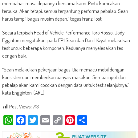
membahas masa depannya bersama kami. Pintu kami akan
terbuka. Akan tetapi, semua tergantung performa pebalap. Sean
harus tampil bagus musim depan,” tegas Franz Tost.
Secara terpisah Head of Vehicle Performance Toro Rosso, Jody
Egginton mengatakan, pada FP1 Sean dan Daniil Kvyat melakukan
test untuk beberapa komponen. Keduanya menyelesaikan tes
dengan baik.
“Sean melakukan pekerjaan bagus. Dia memacu mobil dengan
konsisten dan memberikan banyak masukan. Semua input dari
pebalap akan kami cocokan dengan data untuk test selanjutnya,”
kata Engginton. (ARL)
Post Views:
713
WhatsApp
Facebook
Twitter
Email
Copy
Pinterest
Share
Link