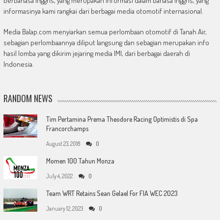
berbahasa Inggris, yang merupakan informasi dalam bahasa Inggris, yang
informasinya kami rangkai dari berbagai media otomotif internasional.
Media Balap.com menyiarkan semua perlombaan otomotif di Tanah Air,
sebagian perlombaannya diliput langsung dan sebagian merupakan info
hasil lomba yang dikirim jejaring media IMI, dari berbagai daerah di
Indonesia.
RANDOM NEWS
Tim Pertamina Prema Theodore Racing Optimistis di Spa
Francorchamps
August 23, 2018
0
Momen 100 Tahun Monza
July 4, 2022
0
Team WRT Retains Sean Gelael For FIA WEC 2023
January 12, 2023
0