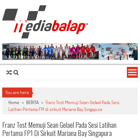
MediaBalap.com | Informasi Balap
Seputar MotoGP GP2 GP3 F2 F3 SERI ASIA LMP2 F1 dll
Terupdate
You are here
Home
>
BERITA
>
Franz Tost Memuji Sean Gelael Pada Sesi
Latihan Pertama FP1 di sirkuit Mariana Bay Singapura
Franz Tost Memuji Sean Gelael Pada Sesi Latihan
Pertama FP1 Di Sirkuit Mariana Bay Singapura