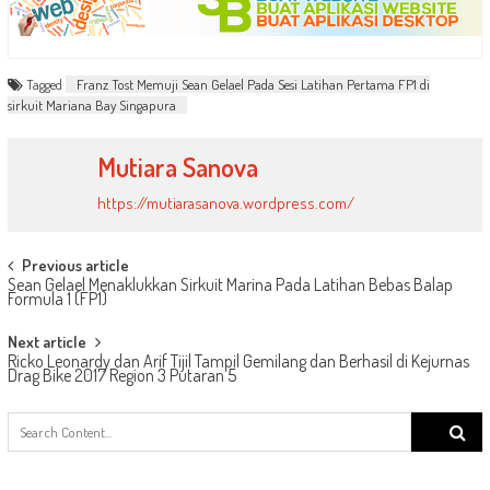
Tagged
Franz Tost Memuji Sean Gelael Pada Sesi Latihan Pertama FP1 di
sirkuit Mariana Bay Singapura
Mutiara Sanova
https://mutiarasanova.wordpress.com/
Post
Previous article
Sean Gelael Menaklukkan Sirkuit Marina Pada Latihan Bebas Balap
navigation
Formula 1 (FP1)
Next article
Ricko Leonardy dan Arif Tijil Tampil Gemilang dan Berhasil di Kejurnas
Drag Bike 2017 Region 3 Putaran 5
Search
for: