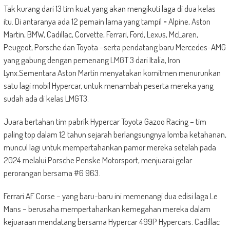
Tak kurang dari 13 tim kuat yang akan mengikuti laga di dua kelas
itu. Di antaranya ada 12 pemain lama yang tampil = Alpine, Aston
Martin, BMW, Cadillac, Corvette, Ferrari, Ford, Lexus, McLaren,
Peugeot, Porsche dan Toyota –serta pendatang baru Mercedes-AMG
yang gabung dengan pemenang LMGT 3 dari Italia, Iron
Lynx.Sementara Aston Martin menyatakan komitmen menurunkan
satu lagi mobil Hypercar, untuk menambah peserta mereka yang
sudah ada di kelas LMGT3.
Juara bertahan tim pabrik Hypercar Toyota Gazoo Racing – tim
paling top dalam 12 tahun sejarah berlangsungnya lomba ketahanan,
muncul lagi untuk mempertahankan pamor mereka setelah pada
2024 melalui Porsche Penske Motorsport, menjuarai gelar
perorangan bersama #6 963.
Ferrari AF Corse – yang baru-baru ini memenangi dua edisi laga Le
Mans – berusaha mempertahankan kemegahan mereka dalam
kejuaraan mendatang bersama Hypercar 499P Hypercars. Cadillac