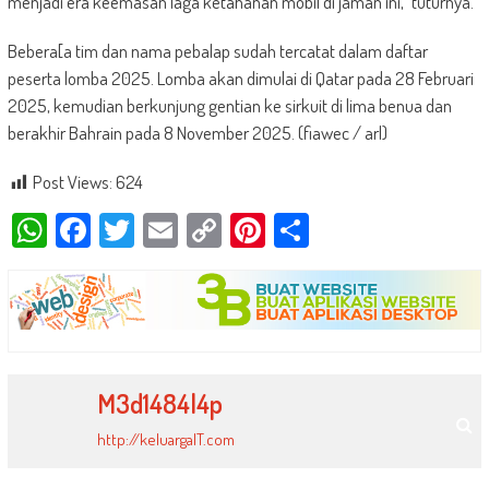
menjadi era keemasan laga ketahanan mobil di jaman ini,” tuturnya.
Bebera[a tim dan nama pebalap sudah tercatat dalam daftar
peserta lomba 2025. Lomba akan dimulai di Qatar pada 28 Februari
2025, kemudian berkunjung gentian ke sirkuit di lima benua dan
berakhir Bahrain pada 8 November 2025. (fiawec / arl)
Post Views:
624
WhatsApp
Facebook
Twitter
Email
Copy
Pinterest
Share
Link
M3d1484l4p
http://keluargaIT.com