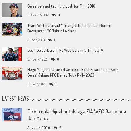
Gelael sets sights on big push for F1 in 2018
October 25, 2017
0
Team WRT Bertekad Menang di Balapan dan Momen
Bersejarah 100 Tahun Le Mans
June 6, 2023
0
Sean Gelael Beralih ke WEC Bersama Tim JOTA
January 7, 2021
0
Hugo Magalhaes Ismael Jelaskan Beda Ricardo dan Sean
Gelael Jelang KFC Danau Toba Rally 2023
June 24, 2023
0
LATEST NEWS
Tiket mulai dijual untuk laga FIA WEC Barcelona
dan Monza
August 4, 2026
0