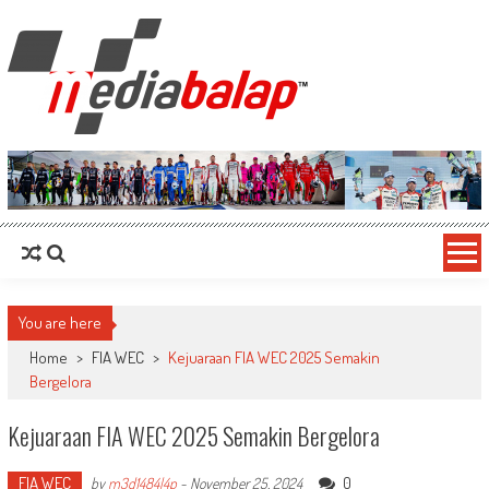
MediaBalap.com | Informasi Balap
Seputar MotoGP GP2 GP3 F2 F3 SERI ASIA LMP2 F1 dll
Terupdate
You are here
Home
>
FIA WEC
>
Kejuaraan FIA WEC 2025 Semakin
Bergelora
Kejuaraan FIA WEC 2025 Semakin Bergelora
FIA WEC
0
by
m3d1484l4p
-
November 25, 2024