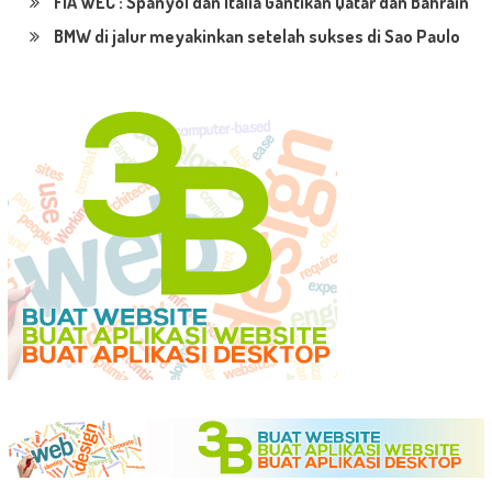
FIA WEC : Spanyol dan Italia Gantikan Qatar dan Bahrain
BMW di jalur meyakinkan setelah sukses di Sao Paulo