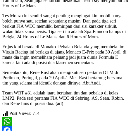
Tahun lalu, Sean juga sendirian melakukan Test Day menyambut 24
Hours of Le Mans.
Tes Monza ini sendiri sangat penting mengingat kini mobil hanya
boleh punya satu setelan sepanjang musim. Dan pada tiga seri
berikut FIA WEC memiliki kemiripan dari sisi karakter sirkuit,
walau tidak sama persis. Tiga seri itu adalah Spa-Francorchamps di
Belgia, 24 Hours of Le Mans, dan 6 Hours of Monza.
Frijns kini berada di Monako. Pebalap Belanda yang membela tim
Virgin Racing ini berlaga di ajang Monaco E-Prix pada 30 April, di
mana dia ingin memelihara peluang jadi juara dunia Formula E
karena kini ada di posisi dua klasemen sementara.
Sementara itu, Rene Rast akan mengikuti seri pertama DTM di
Portimao, Portugal, pada 29 April-1 Mei. Rast bertarung bersama
tim yang selama ini identik dengan dirinya, Abt Audi.
Team WRT #31 adalah juara bertahan tim dan pebalap di kelas
LMP2. Pada seri pertama FIA WEC di Sebring, AS, Sean, Robin,
dan Rene finis di posisi dua. (arl)
Post Views:
714
WhatsApp