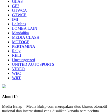
GIIAS
GP2
GTWCA
GTWCE
IMI
Le Mans
LOMBA LAIN
Mandalika
MEDIA CLASH
MOTOGP
PERTAMINA
Rally
RELI
Uncategorized
UNITED AUTOSPORTS
VIDEO
WEC
WRT
About Us
Media Balap – Media Balap.com merupakan situs khusus otomotif
nasional dan internasional yang disajikan kepada para pecinta,