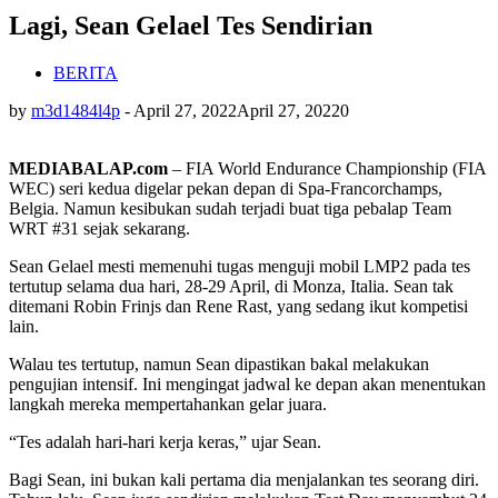
Lagi, Sean Gelael Tes Sendirian
BERITA
by
m3d1484l4p
-
April 27, 2022
April 27, 2022
0
MEDIABALAP.com
– FIA World Endurance Championship (FIA
WEC) seri kedua digelar pekan depan di Spa-Francorchamps,
Belgia. Namun kesibukan sudah terjadi buat tiga pebalap Team
WRT #31 sejak sekarang.
Sean Gelael mesti memenuhi tugas menguji mobil LMP2 pada tes
tertutup selama dua hari, 28-29 April, di Monza, Italia. Sean tak
ditemani Robin Frinjs dan Rene Rast, yang sedang ikut kompetisi
lain.
Walau tes tertutup, namun Sean dipastikan bakal melakukan
pengujian intensif. Ini mengingat jadwal ke depan akan menentukan
langkah mereka mempertahankan gelar juara.
“Tes adalah hari-hari kerja keras,” ujar Sean.
Bagi Sean, ini bukan kali pertama dia menjalankan tes seorang diri.