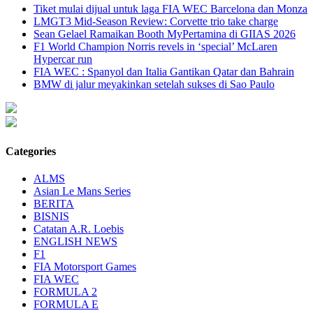
Tiket mulai dijual untuk laga FIA WEC Barcelona dan Monza
LMGT3 Mid-Season Review: Corvette trio take charge
Sean Gelael Ramaikan Booth MyPertamina di GIIAS 2026
F1 World Champion Norris revels in ‘special’ McLaren
Hypercar run
FIA WEC : Spanyol dan Italia Gantikan Qatar dan Bahrain
BMW di jalur meyakinkan setelah sukses di Sao Paulo
Categories
ALMS
Asian Le Mans Series
BERITA
BISNIS
Catatan A.R. Loebis
ENGLISH NEWS
F1
FIA Motorsport Games
FIA WEC
FORMULA 2
FORMULA E