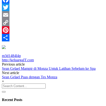
Facebook
Twitter
Email
Copy
Link
Pinterest
Share
m3d1484l4p
http://keluargaIT.com
Post
Previous article
Sean Gelael Mampir di Monza Untuk Latihan Sebelum ke Spa
navigation
Next article
Sean Gelael Puas dengan Tes Monza
×
Search
for:
Recent Posts