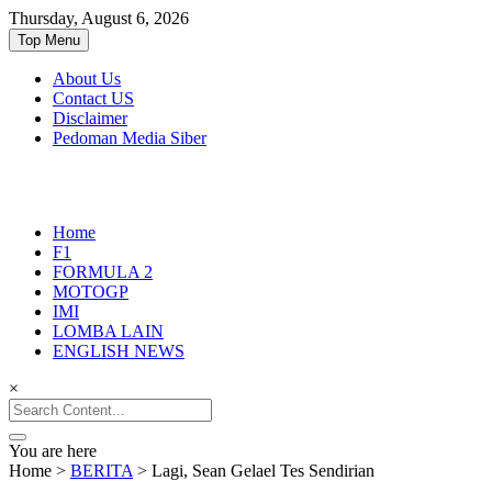
Thursday, August 6, 2026
Top Menu
About Us
Contact US
Disclaimer
Pedoman Media Siber
Seputar MotoGP GP2 GP3 F2 F3 SERI
MediaBalap.com | Informasi
Home
ASIA LMP2 F1 dll
F1
Balap Terupdate
FORMULA 2
MOTOGP
IMI
LOMBA LAIN
ENGLISH NEWS
×
Search
for:
You are here
Home
>
BERITA
>
Lagi, Sean Gelael Tes Sendirian