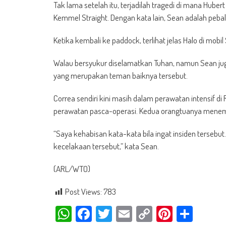
Tak lama setelah itu, terjadilah tragedi di mana Hubert
Kemmel Straight. Dengan kata lain, Sean adalah pebal
Ketika kembali ke paddock, terlihat jelas Halo di mo
Walau bersyukur diselamatkan Tuhan, namun Sean ju
yang merupakan teman baiknya tersebut.
Correa sendiri kini masih dalam perawatan intensif d
perawatan pasca-operasi. Kedua orangtuanya menema
“Saya kehabisan kata-kata bila ingat insiden tersebut.
kecelakaan tersebut,” kata Sean.
(ARL/WTO)
Post Views:
783
WhatsApp
Facebook
Twitter
Email
Copy
Pinteres
Shar