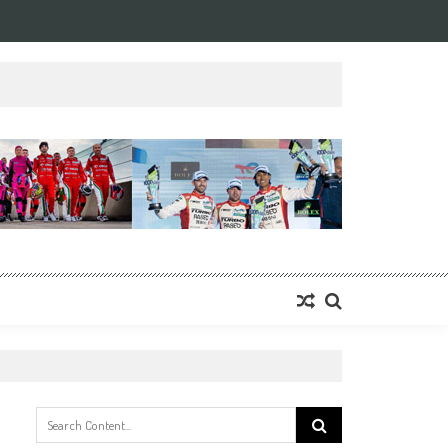
Search
for: