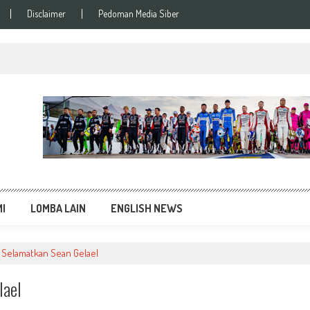
Disclaimer
Pedoman Media Siber
si Balap Terupdate
MI
LOMBA LAIN
ENGLISH NEWS
 Selamatkan Sean Gelael
lael