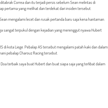
 ditabrak Correa dan itu terjadi persis sebelum Sean melintas di
ap pertama yang melihat dan terdekat dari insiden tersebut.
bil Sean mengalami lecet dan rusak pertanda baru saja kena hantaman.
ga sangat terpukul dengan kejadian yang merenggut nyawa Hubert
i RS di kota Liege. Pebalap AS tersebut mengalami patah kaki dan dalam
ni pebalap Charouz Racing tersebut.
 Doa terbaik saya buat Hubert dan buat siapa saja yang terlibat dalam
t
e