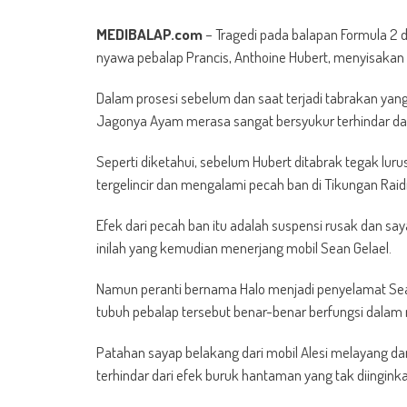
MEDIBALAP.com
– Tragedi pada balapan Formula 2 d
nyawa pebalap Prancis, Anthoine Hubert, menyisakan ki
Dalam prosesi sebelum dan saat terjadi tabrakan yan
Jagonya Ayam merasa sangat bersyukur terhindar dari 
Seperti diketahui, sebelum Hubert ditabrak tegak lurus 
tergelincir dan mengalami pecah ban di Tikungan Raidi
Efek dari pecah ban itu adalah suspensi rusak dan say
inilah yang kemudian menerjang mobil Sean Gelael.
Namun peranti bernama Halo menjadi penyelamat Sean
tubuh pebalap tersebut benar-benar berfungsi dala
Patahan sayap belakang dari mobil Alesi melayang da
terhindar dari efek buruk hantaman yang tak diingink