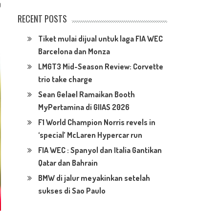
0
RECENT POSTS
Tiket mulai dijual untuk laga FIA WEC
Barcelona dan Monza
LMGT3 Mid-Season Review: Corvette
trio take charge
Sean Gelael Ramaikan Booth
MyPertamina di GIIAS 2026
F1 World Champion Norris revels in
‘special’ McLaren Hypercar run
FIA WEC : Spanyol dan Italia Gantikan
Qatar dan Bahrain
BMW di jalur meyakinkan setelah
sukses di Sao Paulo