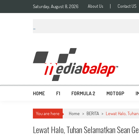
Saturday, August 8, 2026
About Us
Contact US
MediaBalap.com | Informa
Seputar MotoGP GP2 GP3 F2 F3 SERI ASIA LMP2 F1 dll
HOME
F1
FORMULA 2
MOTOGP
I
You are here
Home
>
BERITA
>
Lewat Halo, Tuhan
Lewat Halo, Tuhan Selamatkan Sean Ge