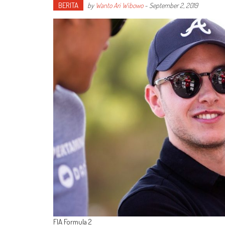
BERITA
by
Wanto Ari Wibowo
-
September 2, 2019
FIA Formula 2