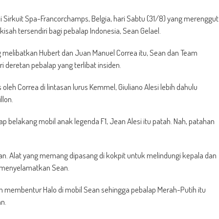
i Sirkuit Spa-Francorchamps, Belgia, hari Sabtu (31/8) yang merenggut
sah tersendiri bagi pebalap Indonesia, Sean Gelael.
g melibatkan Hubert dan Juan Manuel Correa itu, Sean dan Team
deretan pebalap yang terlibat insiden.
oleh Correa di lintasan lurus Kemmel, Giuliano Alesi lebih dahulu
llon.
ap belakang mobil anak legenda F1, Jean Alesi itu patah. Nah, patahan
. Alat yang memang dipasang di kokpit untuk melindungi kepala dan
m menyelamatkan Sean.
n membentur Halo di mobil Sean sehingga pebalap Merah-Putih itu
an.