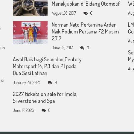
Menakjubkan di Bidang Otomotif
WE
August 26, 2017
0
Aug
Norman Nato Pertamina Arden
LM
t
Naik Podium Pertama F2 Musim
Co
2017
Aug
mun
June 25, 2017
0
Se
Awal Baik bagi Sean dan Century
My
Motorsport 14, P3 dan P1 pada
Aug
Dua Sesi Latihan
 di
January 26, 2024
0
2027 tickets on sale for Imola,
Silverstone and Spa
June 17, 2026
0