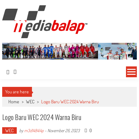
MediaBalap.com | Informasi Balap
Seputar MotoGP GP2 GP3 F2 F3 SERI ASIA LMP2 F1 dll
Terupdate
You are here
Home
>
WEC
>
Logo Baru WEC 2024 Warna Biru
Logo Baru WEC 2024 Warna Biru
WEC
0
by
m3d1484l4p
-
November 26, 2023