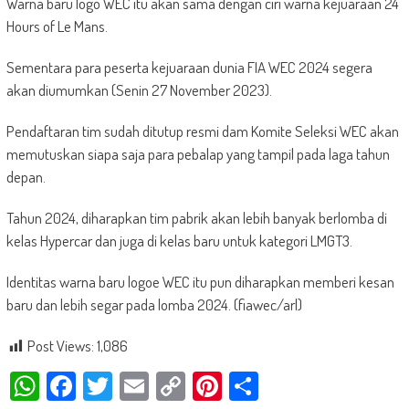
Warna baru logo WEC itu akan sama dengan ciri warna kejuaraan 24
Hours of Le Mans.
Sementara para peserta kejuaraan dunia FIA WEC 2024 segera
akan diumumkan (Senin 27 November 2023).
Pendaftaran tim sudah ditutup resmi dam Komite Seleksi WEC akan
memutuskan siapa saja para pebalap yang tampil pada laga tahun
depan.
Tahun 2024, diharapkan tim pabrik akan lebih banyak berlomba di
kelas Hypercar dan juga di kelas baru untuk kategori LMGT3.
Identitas warna baru logoe WEC itu pun diharapkan memberi kesan
baru dan lebih segar pada lomba 2024. (fiawec/arl)
Post Views:
1,086
WhatsApp
Facebook
Twitter
Email
Copy
Pinterest
Share