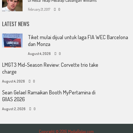
Di Resta Tetap Pebalap Cadangan Williams
February 21, 2017
0
LATEST NEWS
Tiket mulai dijual untuk laga FIA WEC Barcelona
dan Monza
August 4, 2026
0
LMGT3 Mid-Season Review: Corvette trio take
charge
August 4, 2026
0
Sean Gelael Ramaikan Booth MyPertamina di
GIIAS 2026
August 2, 2026
0
Copyright © 2016 MediaBalap.com