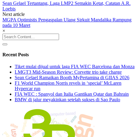
Sean Gelael Tertantang, Laga LMP2 Semakin Ketat, Catatan A.R.
navigation
Loebis
Next article
MGPA Optimistis Pengaspalan Ulang Sirkuit Mandalika Rampung
pada 10 Maret
×
Search
for:
Recent Posts
Tiket mulai dijual untuk laga FIA WEC Barcelona dan Monza
LMGT3 Mid-Season Review: Corvette trio take charge
Sean Gelael Ramaikan Booth MyPertamina di GIIAS 2026
F1 World Champion Norris revels in ‘special’ McLaren
Hypercar run
FIA WEC : Spanyol dan Italia Gantikan Qatar dan Bahrain
BMW di jalur meyakinkan setelah sukses di Sao Paulo