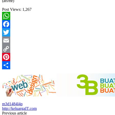
(arl/mr)
Post Views:
1,267
WhatsApp
Facebook
Twitter
Email
Copy
Link
Pinterest
Share
m3d1484l4p
http://keluargaIT.com
Post
Previous article