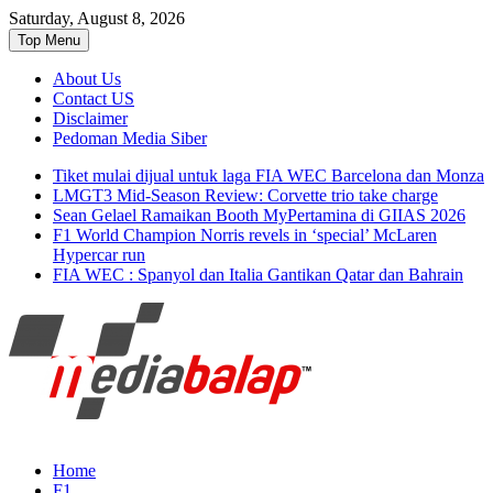
Saturday, August 8, 2026
Top Menu
About Us
Contact US
Disclaimer
Pedoman Media Siber
Tiket mulai dijual untuk laga FIA WEC Barcelona dan Monza
LMGT3 Mid-Season Review: Corvette trio take charge
Sean Gelael Ramaikan Booth MyPertamina di GIIAS 2026
F1 World Champion Norris revels in ‘special’ McLaren
Hypercar run
FIA WEC : Spanyol dan Italia Gantikan Qatar dan Bahrain
Seputar MotoGP GP2 GP3 F2 F3 SERI
MediaBalap.com | Informasi
Home
ASIA LMP2 F1 dll
F1