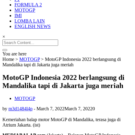
Balap Terupdate
FORMULA 2
MOTOGP
IMI
LOMBA LAIN
ENGLISH NEWS
×
Search
for:
You are here
Home
>
MOTOGP
>
MotoGP Indonesia 2022 berlangsung di
Mandalika tapi di Jakarta juga meriah
MotoGP Indonesia 2022 berlangsung di
Mandalika tapi di Jakarta juga meriah
MOTOGP
by
m3d1484l4p
-
March 7, 2022
March 7, 2022
0
Kemeriahan balap motor MotoGP di Mandalika, terasa juga di
Atrium Jakarta. (ist)