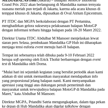
MEDIABALAP.com
(Jakarta) – Balapan MotoGP Indonesia
Grand Prix 2022 akan berlangsung di Mandalika namun ternyata
suasana meriah pun terjadi di Jakarta, karena ada acara khusus di
temppat khusus di Jakarta, dipusatkan di Oval Atrium Epicentrum.
PT ITDC dan MGPA berkolaborasi dengan PT Pertamina,
menghadirkan gelora suksesnya pelaksanaan balapan MotoGP
dengan informasi terbaru hingga balapan pada 18-20 Maret 2022.
Direktur Utama ITDC Abdulbar M Mansoer menjelaskan lewat
siaran pers Selasa, pembukaan Mandalika GP Hub ini diharapkan
menjaga tensi euforia
event
menuju hari-H balapan.
Tempat ini sebenarnya telah dibuka pada 9-10 Februari 2022
berupa
soft opening
oleh Erick Thohir berbarengan dengan
event
test
di Mandalika oleh Dorna.
“Mulai hari ini sejumlah kegiatan yang bersifat periodik akan kami
adakan di sini untuk memastikan masyarakat mendapatkan info
yang proporsional jelang balapan nanti. Kami menyampaikan
apresiasi yang tinggi atas dukungan penuh pemerintah dan
masyarakat untuk terwujudnya balapan MotoGP di Mandalika pada
Maret,” kata Abdulbar M Mansoer.
Direktur MGPA, Priandhi Satria mengungkapkan, dalam tiga pekan
ke depan di Hub Mandalika akan digelar
talkshow
dengan