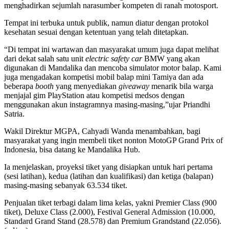
menghadirkan sejumlah narasumber kompeten di ranah motosport.
Tempat ini terbuka untuk publik, namun diatur dengan protokol
kesehatan sesuai dengan ketentuan yang telah ditetapkan.
“Di tempat ini wartawan dan masyarakat umum juga dapat melihat
dari dekat salah satu unit
electric safety car
BMW yang akan
digunakan di Mandalika dan mencoba simulator motor balap. Kami
juga mengadakan kompetisi mobil balap mini Tamiya dan ada
beberapa
booth
yang menyediakan
giveaway
menarik bila warga
menjajal gim PlayStation atau kompetisi medsos dengan
menggunakan akun instagramnya masing-masing,”ujar Priandhi
Satria.
Wakil Direktur MGPA, Cahyadi Wanda menambahkan, bagi
masyarakat yang ingin membeli tiket nonton MotoGP Grand Prix of
Indonesia, bisa datang ke Mandalika Hub.
Ia menjelaskan, proyeksi tiket yang disiapkan untuk hari pertama
(sesi latihan), kedua (latihan dan kualifikasi) dan ketiga (balapan)
masing-masing sebanyak 63.534 tiket.
Penjualan tiket terbagi dalam lima kelas, yakni Premier Class (900
tiket), Deluxe Class (2.000), Festival General Admission (10.000,
Standard Grand Stand (28.578) dan Premium Grandstand (22.056).