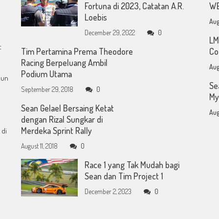
Fortuna di 2023, Catatan A.R.
WE
Loebis
Aug
December 29, 2022
0
LM
t
Tim Pertamina Prema Theodore
Co
Racing Berpeluang Ambil
Aug
Podium Utama
mun
Se
September 29, 2018
0
My
Sean Gelael Bersaing Ketat
Aug
dengan Rizal Sungkar di
Merdeka Sprint Rally
 di
August 11, 2018
0
Race 1 yang Tak Mudah bagi
Sean dan Tim Project 1
December 2, 2023
0