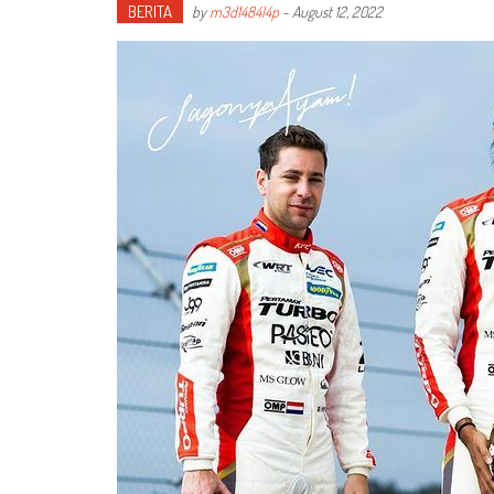
BERITA
by
m3d1484l4p
-
August 12, 2022