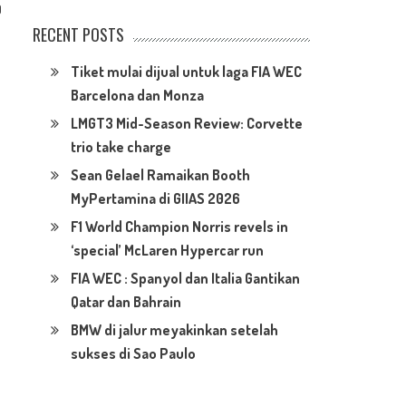
0
RECENT POSTS
Tiket mulai dijual untuk laga FIA WEC
Barcelona dan Monza
LMGT3 Mid-Season Review: Corvette
trio take charge
Sean Gelael Ramaikan Booth
MyPertamina di GIIAS 2026
F1 World Champion Norris revels in
‘special’ McLaren Hypercar run
FIA WEC : Spanyol dan Italia Gantikan
Qatar dan Bahrain
BMW di jalur meyakinkan setelah
sukses di Sao Paulo