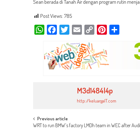
Sean berada di Tanah Air dengan program rutin menjag
Post Views:
785
WhatsApp
Facebook
Twitter
Email
Copy
Pinteres
Shar
Link
M3d1484l4p
http://keluargaIT.com
Post
Previous article
WRT to run BMW’s factory LMDh team in WEC after Audi 
navigation