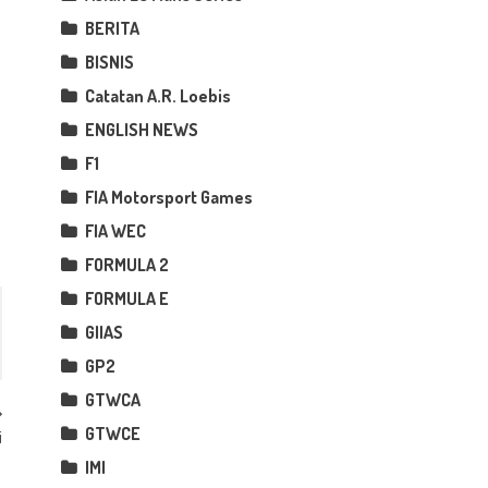
BERITA
BISNIS
Catatan A.R. Loebis
ENGLISH NEWS
F1
FIA Motorsport Games
FIA WEC
FORMULA 2
FORMULA E
GIIAS
GP2
GTWCA
GTWCE
i
IMI