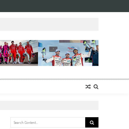
Search
for: