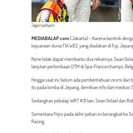
JagonyaAyam
MEDIABALAP.com
(Jakarta) – Karena bentrok denga
kejuaraan dunia FIA WEC yang diadakan di Fuji, Jepan
Rene tidak dapat membantu dua rekannya, Sean Gelael da
lanjutan perlombaan DTM di Spa-Francorchamps, Belgi
Hingga saat ini, belum ada pemberitahuan resmi dar
itu pada lomba di Jepang, demikian info dari medsos 
Sedangkan pebalap WRT #31 lain, Sean Gelael dan Robin F
Sementara Frijns pada akhir pekan ini berangkat ke 
Racing.