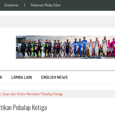
Disclaimer
Pedoman Media Siber
si Balap Terupdate
MI
LOMBA LAIN
ENGLISH NEWS
i, Sean dan Robin Nantikan Pebalap Ketiga
ntikan Pebalap Ketiga