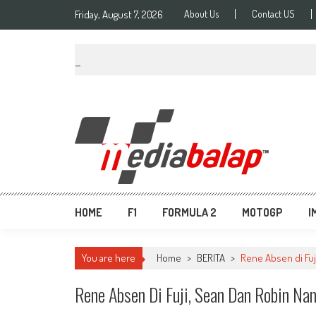
Friday, August 7, 2026
About Us
Contact US
MediaBalap.com | Informa
Seputar MotoGP GP2 GP3 F2 F3 SERI ASIA LMP2 F1 dll
HOME
F1
FORMULA 2
MOTOGP
I
You are here
Home
>
BERITA
>
Rene Absen di Fuj
Rene Absen Di Fuji, Sean Dan Robin Na