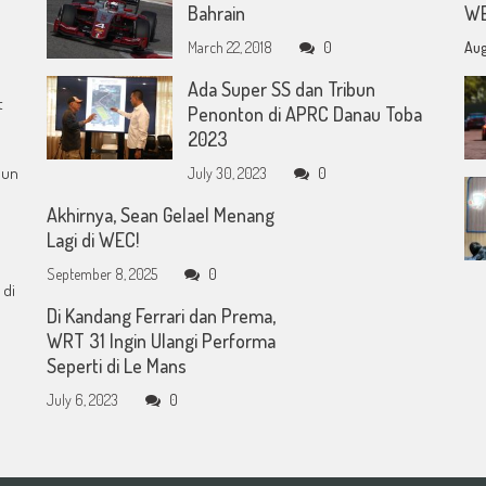
Bahrain
WE
March 22, 2018
0
Aug
Ada Super SS dan Tribun
t
Penonton di APRC Danau Toba
2023
mun
July 30, 2023
0
Akhirnya, Sean Gelael Menang
Lagi di WEC!
September 8, 2025
0
 di
Di Kandang Ferrari dan Prema,
WRT 31 Ingin Ulangi Performa
Seperti di Le Mans
July 6, 2023
0