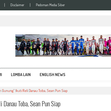
Disclaimer
Pedoman Media Siber
si Balap Terupdate
MI
LOMBA LAIN
ENGLISH NEWS
n Gunung” Ikuti Reli Danau Toba, Sean Pun Siap
li Danau Toba, Sean Pun Siap