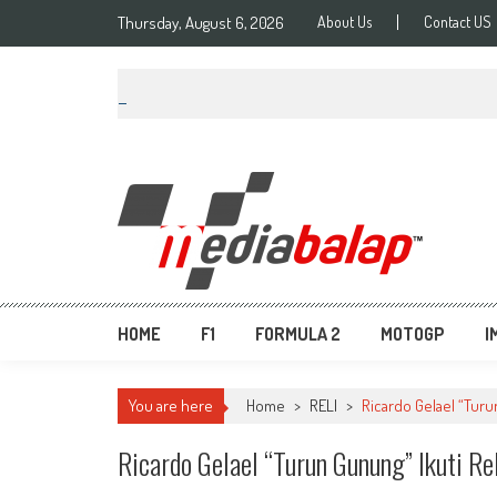
Thursday, August 6, 2026
About Us
Contact US
MediaBalap.com | Informa
Seputar MotoGP GP2 GP3 F2 F3 SERI ASIA LMP2 F1 dll
HOME
F1
FORMULA 2
MOTOGP
I
You are here
Home
>
RELI
>
Ricardo Gelael “Turu
Ricardo Gelael “Turun Gunung” Ikuti Re