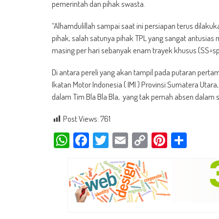
pemerintah dan pihak swasta.
“Alhamdulillah sampai saat ini persiapan terus dilakuk
pihak, salah satunya pihak TPL yang sangat antusias
masing per hari sebanyak enam trayek khusus (SS=sp
Di antara pereli yang akan tampil pada putaran pert
Ikatan Motor Indonesia ( IMI ) Provinsi Sumatera Uta
dalam Tim Bla Bla Bla, yang tak pernah absen dalam se
Post Views:
761
WhatsApp
Facebook
Twitter
Email
Copy
Pinteres
Shar
Link