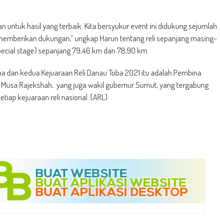
an untuk hasil yang terbaik. Kita bersyukur event ini didukung sejumlah
 memberikan dukungan,” ungkap Harun tentang reli sepanjang masing-
ecial stage) sepanjang 79,46 km dan 78,90 km.
ama dan kedua Kejuaraan Reli Danau Toba 2021 itu adalah Pembina
ra, Musa Rajekshah, yang juga wakil gubernur Sumut, yang tergabung
tiap kejuaraan reli nasional. (ARL)
t
e