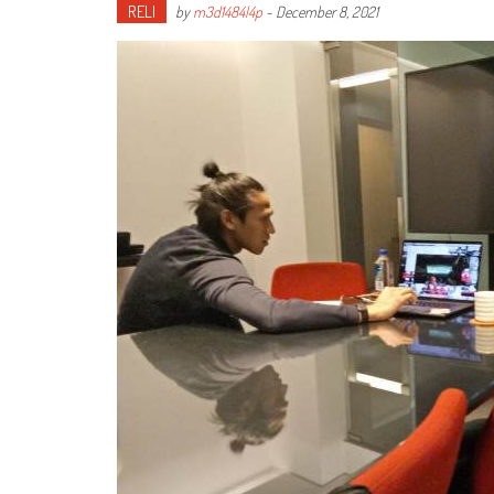
RELI
by
m3d1484l4p
-
December 8, 2021