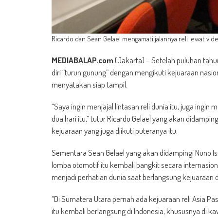
Ricardo dan Sean Gelael mengamati jalannya reli lewat video
MEDIABALAP.com
(Jakarta) – Setelah puluhan tahun
diri “turun gunung” dengan mengikuti kejuaraan nasio
menyatakan siap tampil.
“Saya ingin menjajal lintasan reli dunia itu, juga i
dua hari itu,” tutur Ricardo Gelael yang akan didampi
kejuaraan yang juga diikuti puteranya itu.
Sementara Sean Gelael yang akan didampingi Nuno Ism
lomba otomotif itu kembali bangkit secara internasi
menjadi perhatian dunia saat berlangsung kejuaraan du
“Di Sumatera Utara pernah ada kejuaraan reli Asia Pas
itu kembali berlangsung di Indonesia, khususnya di 