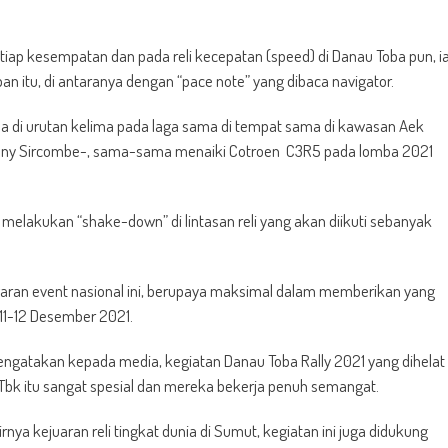
iap kesempatan dan pada reli kecepatan (speed) di Danau Toba pun, i
an itu, di antaranya dengan “pace note” yang dibaca navigator.
ada di urutan kelima pada laga sama di tempat sama di kawasan Aek
r Tony Sircombe-, sama-sama menaiki Cotroen C3R5 pada lomba 2021
melakukan “shake-down” di lintasan reli yang akan diikuti sebanyak
garan event nasional ini, berupaya maksimal dalam memberikan yang
 11-12 Desember 2021.
ngatakan kepada media, kegiatan Danau Toba Rally 2021 yang dihelat
i Tbk itu sangat spesial dan mereka bekerja penuh semangat.
rnya kejuaran reli tingkat dunia di Sumut, kegiatan ini juga didukung