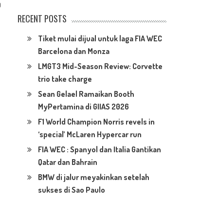
0
RECENT POSTS
Tiket mulai dijual untuk laga FIA WEC
Barcelona dan Monza
LMGT3 Mid-Season Review: Corvette
trio take charge
Sean Gelael Ramaikan Booth
MyPertamina di GIIAS 2026
F1 World Champion Norris revels in
‘special’ McLaren Hypercar run
FIA WEC : Spanyol dan Italia Gantikan
Qatar dan Bahrain
BMW di jalur meyakinkan setelah
sukses di Sao Paulo