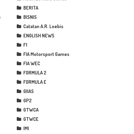
BERITA
a
BISNIS
Catatan A.R. Loebis
ENGLISH NEWS
F1
FIA Motorsport Games
FIA WEC
FORMULA 2
FORMULA E
GIIAS
GP2
GTWCA
GTWCE
IMI