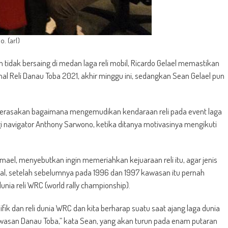
. (arl)
 tidak bersaing di medan laga reli mobil, Ricardo Gelael memastikan
nal Reli Danau Toba 2021, akhir minggu ini, sedangkan Sean Gelael pun
ngin merasakan bagaimana mengemudikan kendaraan reli pada event laga
ngi navigator Anthony Sarwono, ketika ditanya motivasinya mengikuti
ael, menyebutkan ingin memeriahkan kejuaraan reli itu, agar jenis
onal, setelah sebelumnya pada 1996 dan 1997 kawasan itu pernah
nia reli WRC (world rally championship).
ifik dan reli dunia WRC dan kita berharap suatu saat ajang laga dunia
kawasan Danau Toba,” kata Sean, yang akan turun pada enam putaran