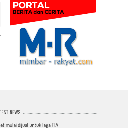
d
TEST NEWS
ket mulai dijual untuk laga FIA