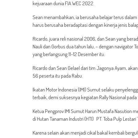
kejuaraan dunia FIA WEC 2022.
Sean menambahkan, ia berusaha belajar terus dalam t
harus berusaha beradaptasi dengan kinerja jenis balap
Ricardo, juara reli nasional 2006, dan Sean yang ber
Nauli dan Gorbus dua tahun lalu, – dengan navigato
yang berlangsung 11-12 Desember itu.
Ricardo dan Sean Gelael dari tim Jagonya Ayam, akan 
56 peserta itu pada Rabu.
Ikatan Motor Indonesia (IMI) Sumut selaku penyeleng
terbaik, demi suksesnya kegiatan Rally Nasional pada
Ketua Pengprov IMI Sumut Harun Mustafa Nasution me
di Hutan Tanaman Industri (HTI) PT. Toba Pulp Lestar
Karena selain akan menjadi cikal bakal kembali berguli