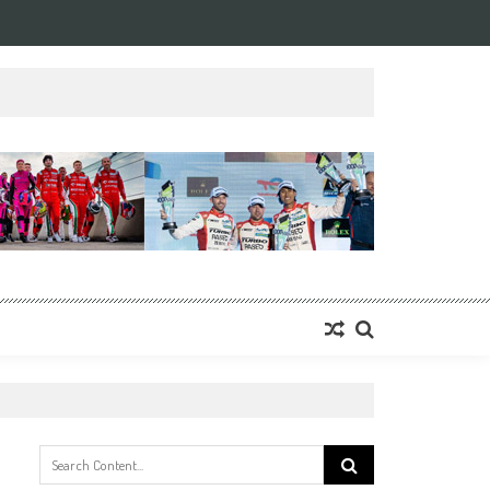
Search
for: