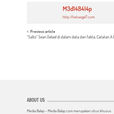
M3d1484l4p
http://keluargaIT.com
Post
Previous article
“Salto” Sean Gelael di dalam data dan fakta, Catatan A.
navigation
ABOUT US
Media Balap – Media Balap.com merupakan situs khusus