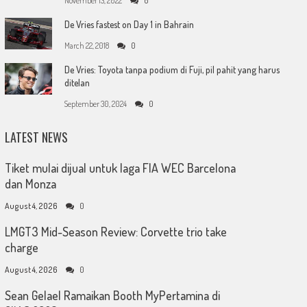
November 13, 2022
0
De Vries fastest on Day 1 in Bahrain
March 22, 2018
0
De Vries: Toyota tanpa podium di Fuji, pil pahit yang harus
ditelan
September 30, 2024
0
LATEST NEWS
Tiket mulai dijual untuk laga FIA WEC Barcelona
dan Monza
August 4, 2026
0
LMGT3 Mid-Season Review: Corvette trio take
charge
August 4, 2026
0
Sean Gelael Ramaikan Booth MyPertamina di