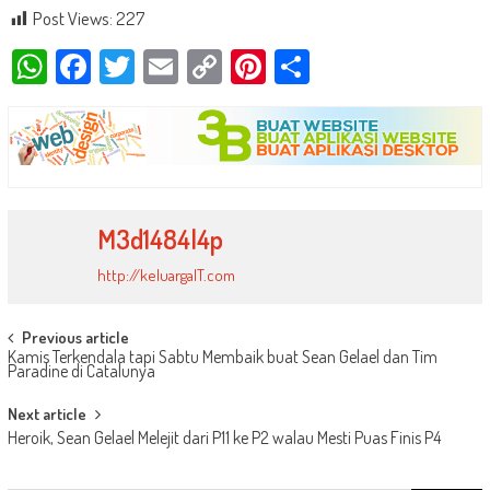
Post Views:
227
WhatsApp
Facebook
Twitter
Email
Copy
Pinterest
Share
Link
M3d1484l4p
http://keluargaIT.com
Post
Previous article
Kamis Terkendala tapi Sabtu Membaik buat Sean Gelael dan Tim
navigation
Paradine di Catalunya
Next article
Heroik, Sean Gelael Melejit dari P11 ke P2 walau Mesti Puas Finis P4