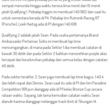
sempat menunda hingga waktu tersisa lima menit dari 15 menit
jatah Qualifying 1. Pebalap Inggris ini membuat 1:40.962 dan saat itu
untuk sementara berada di P4. Pebalap tim Rutronik Racing 97
(Porsche), Loek Hartog ada di P1 dengan 1:40.618.
Qualifying 2 adalah jatah Sean. Pada usaha pertamanya Brand
Ambassador Pertamax Turbo ini membuat lap time
mencengangkan, di mana pada Sektor 1 dia membuat catatan di
bawah 30 detik dan pada Sektor 2 bahkan menorehkan purple alias
tercepat dari keseluruhan pebalap dari semua kelas dengan catatan
40 detik.
Pada sektor terakhir, 3, Sean juga membuat lap time bagus, 1:40.4
dan lebih cepat dari Dennis. Sean saat itu ada di P1 dan tim Paradine
Competition 991 pun dianggap ada di P1 kelas Bronze Cup secara
rataan waktu. Sayang, tak lama kemudian catatan waktu Sean
dianulir karena dianggap melanggar track limit di Tikungan 14.