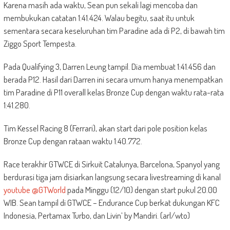
Karena masih ada waktu, Sean pun sekali lagi mencoba dan
membukukan catatan 1:41.424. Walau begitu, saat itu untuk
sementara secara keseluruhan tim Paradine ada di P2, di bawah tim
Ziggo Sport Tempesta.
Pada Qualifying 3, Darren Leung tampil. Dia membuat 1:41.456 dan
berada P12. Hasil dari Darren ini secara umum hanya menempatkan
tim Paradine di P11 overall kelas Bronze Cup dengan waktu rata-rata
1:41.280.
Tim Kessel Racing 8 (Ferrari), akan start dari pole position kelas
Bronze Cup dengan rataan waktu 1:40.772.
Race terakhir GTWCE di Sirkuit Catalunya, Barcelona, Spanyol yang
berdurasi tiga jam disiarkan langsung secara livestreaming di kanal
youtube @GTWorld
pada Minggu (12/10) dengan start pukul 20.00
WIB. Sean tampil di GTWCE – Endurance Cup berkat dukungan KFC
Indonesia, Pertamax Turbo, dan Livin’ by Mandiri. (arl/wto)