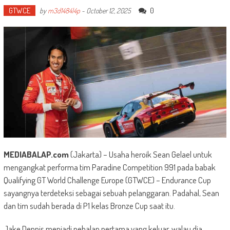
GTWCE
0
by
m3d1484l4p
-
October 12, 2025
MEDIABALAP.com
(Jakarta) – Usaha heroik Sean Gelael untuk
mengangkat performa tim Paradine Competition 991 pada babak
Qualifying GT World Challenge Europe (GTWCE) – Endurance Cup
sayangnya terdeteksi sebagai sebuah pelanggaran. Padahal, Sean
dan tim sudah berada di P1 kelas Bronze Cup saat itu.
Jake Dennis menjadi pebalap pertama yang keluar, walau dia