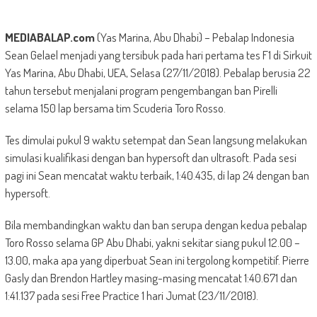
MEDIABALAP.com
(Yas Marina, Abu Dhabi) – Pebalap Indonesia
Sean Gelael menjadi yang tersibuk pada hari pertama tes F1 di Sirkuit
Yas Marina, Abu Dhabi, UEA, Selasa (27/11/2018). Pebalap berusia 22
tahun tersebut menjalani program pengembangan ban Pirelli
selama 150 lap bersama tim Scuderia Toro Rosso.
Tes dimulai pukul 9 waktu setempat dan Sean langsung melakukan
simulasi kualifikasi dengan ban hypersoft dan ultrasoft. Pada sesi
pagi ini Sean mencatat waktu terbaik, 1:40.435, di lap 24 dengan ban
hypersoft.
Bila membandingkan waktu dan ban serupa dengan kedua pebalap
Toro Rosso selama GP Abu Dhabi, yakni sekitar siang pukul 12.00 –
13.00, maka apa yang diperbuat Sean ini tergolong kompetitif. Pierre
Gasly dan Brendon Hartley masing-masing mencatat 1:40.671 dan
1:41.137 pada sesi Free Practice 1 hari Jumat (23/11/2018).