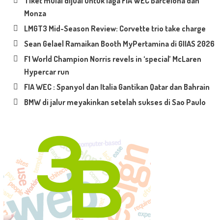
Tiket mulai dijual untuk laga FIA WEC Barcelona dan
Monza
LMGT3 Mid-Season Review: Corvette trio take charge
Sean Gelael Ramaikan Booth MyPertamina di GIIAS 2026
F1 World Champion Norris revels in ‘special’ McLaren
Hypercar run
FIA WEC : Spanyol dan Italia Gantikan Qatar dan Bahrain
BMW di jalur meyakinkan setelah sukses di Sao Paulo