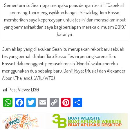
Sementara itu Sean juga mengaku puas dengan tes ini. “Capek sih
memang, tapi mengasyikkan banget. Sekali lagi Toro Rosso
memberikan saya kepercayaan untuk tes ini dan merasakan input
yang bermanfaat dari saya bagi persiapan mereka di musim 2019,”
katanya.
Jumlah lap yang dilakukan Sean itu merupakan rekor baru sebuah
tes yang pernah dijalani Toro Rosso. Tes ini penting karena Toro
Rosso tidak mengganti pemasok mesin (Honda) walau mereka
menggunakan dua pebalap baru, Daniil Kvyat (Rusia) dan Alexander
Albon (Thailand). (ARL/WTO)
Post Views:
1,130
WhatsApp
Facebook
Twitter
Email
Copy
Pinterest
Share
Link