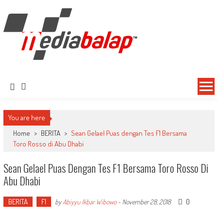
MediaBalap.com | Informasi Balap
Seputar MotoGP GP2 GP3 F2 F3 SERI ASIA LMP2 F1 dll
Terupdate
You are here
Home
>
BERITA
>
Sean Gelael Puas dengan Tes F1 Bersama
Toro Rosso di Abu Dhabi
Sean Gelael Puas Dengan Tes F1 Bersama Toro Rosso Di
Abu Dhabi
BERITA
F1
0
by
Abiyyu Ikbar Wibowo
-
November 28, 2018