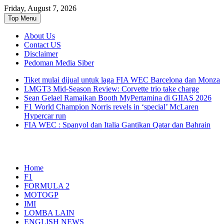
Friday, August 7, 2026
Top Menu
About Us
Contact US
Disclaimer
Pedoman Media Siber
Tiket mulai dijual untuk laga FIA WEC Barcelona dan Monza
LMGT3 Mid-Season Review: Corvette trio take charge
Sean Gelael Ramaikan Booth MyPertamina di GIIAS 2026
F1 World Champion Norris revels in ‘special’ McLaren
Hypercar run
FIA WEC : Spanyol dan Italia Gantikan Qatar dan Bahrain
Seputar MotoGP GP2 GP3 F2 F3 SERI
MediaBalap.com | Informasi
Home
ASIA LMP2 F1 dll
F1
Balap Terupdate
FORMULA 2
MOTOGP
IMI
LOMBA LAIN
ENGLISH NEWS