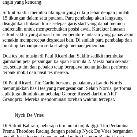
angin yang kencang.
Sirkuit Sakhir memiliki tikungan yang cukup lebar dengan jumlah
15 tikungan dalam satu putaran. Para pembalap akan langsung
disuguhkan lintasan lurus selepas garis start yang dapat memicu
andrenalin untuk memperebutkan posisi awal. Karakter lintasan
sirkuit sakhir yang abrasif dan temperature lintasan yang panas akan
semakin mempercepat degradasi ban. Di sinilah para pembalap dan
tim diuji kemampuan serta strategi memanajemen ban.
Dua tes pra musim di Paul Ricard dan Sakhir sedikit membuka
gambaran peta persaingan balapan Formula 2. Meski baru sekadar
tes, setiap tim dan pebalap tetap berupaya menunjukkan performa
terbaik mobil dan hasil tes mereka.
Di Paul Ricard, Tim Carlin bersama pebalapnya Lando Norris
menunjukkan hasil tes yang mengesankan. Selain Norris, performa
apik juga ditunjukkan pebalap George Russel dari tim ART
Grandprix. Mereka mendominasi torehan waktuu tercepat.
Nyck De Vries
Di Sirkuit Bahrain, beberapa tim mulai unjuk gigi. Tim Pertamina
Prema Theodore Racing dengan pebalap Nyck De Vries bergantian
meraih hasil tercepat dengan pebalap tim Campos Racing Luca