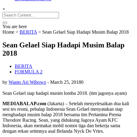
×
Search
for:
You are here
Home
>
BERITA
>
Sean Gelael Siap Hadapi Musim Balap 2018
Sean Gelael Siap Hadapi Musim Balap
2018
BERITA
FORMULA 2
by
Wanto Ari Wibowo
-
March 25, 2018
0
Sean Gelael siap hadapi musim lomba 2018. (tim jagonya ayam)
MEDIABALAP.com
(Jakarta) – Setelah menyelesaikan dua kali
sesi tes resmi, pebalap Indonesia Sean Gelael menyatakan siap
menghadapi musim balap 2018 bersama tim Pertamina Prema
Theodore Racing. Sean, yang didukung Jagoya Ayam KFC
Indonesia, akan memakai mobil nomor tiga dan bekerja sama
dengan rekan setimnya asal Belanda Nyck De Vries.