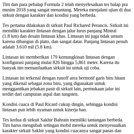
Tim dan para pebalap Formula 2 telah menyelesaikan tes balap pra
musim 2018 yang sangat menantang. Mereka menjalani ujian di dua
sirkuit dengan karakter dan kondisi yang berbeda.
Tes pertama dilakukan di sirkuit Paul Richared Perancis. Sirkuit ini
memiliki karakter lintasan
dengan jalur lurus panjang Mistral
(1.8 km) dan desain lintasan khas. Lintasan ini juga tidak umum
karena dibangun di plato, dan sangat datar. Panjang lintasan penuh
adalah 3.610 mil (5.8 km).
Lintasan ini memberikan 179 kemungkinan lintasan dengan
konfigurasi panjang mulai 826 hingga 5,861 meter. Karena itu
banyak tim memanfaatkan sirkuit ini untuk uji coba.
Lintasan ini terkenal dengan runoff area bermotif garis biru hitam
yang dikenal sebagai zona biru, yang digunakan untuk
menggantikan jebakan pasir di sirkuit lain, permukaan jalur ini
terdiri dari campuran aspal dan tungsten.
Kondisi cuaca di Paul Ricard cukup dingin, sehingga kondisi
lintasan pun lebih nyaman untuk kinerja ban.
Tes kedua di sirkuit Sakhir Bahrain memiliki tantangan berbeda.
Tim harus mengubah setingan mobil mereka untuk menyesuaikan
karakter sirkuit Sakhir yang kondisi cuacanya sangat panas dan