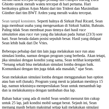
Ghiotto untuk meraih waktu tercepat di hari pertama. Hari
berikutnya giliran Arjun Maini dari tim Trident dan Maximilian
Günther dari tim BWT Arden yang meraih waktu tercepat.
Sean tampil konsisten.
Seperti halnya di Sirkuit Paul Ricard, Sean
juga membuat usaha yang mengesankan di Sirkuit Sakhir, Bahrain.
Paling tidak Sean membuat puas timnya dari hasil
race
simulation
atau
race run
yang dia lakukan pada Jumat (23/3) sore
hari. Sean berada dalam posisi sepuluh besar. Hasil yang didapat
Sean lebih baik dari De Vries.
Beberapa pebalap dari tim lain juga melakukan race run atau
simulasi lomba, namun dengan program yang berbeda. Akan tetapi,
jika simulasi dengan kondisi yang sama, Sean terlihat kompetitif.
“Senang sekali bisa melakukan simulasi lomba dengan baik.
Komunikasi dengan tim juga tidak ada masalah,” ujar Sean.
Sean melakukan simulasi lomba dengan menggunakan ban option
atau ban soft (lunak). Program yang mesti ia jalankan mestinya 15
lap, namun teknisinya mempersilakan Sean untuk menambah lap
dan ia melakukannya dengan tambahan dua lap.
Bahan bakar yang ada di mobil Sean sendiri menurut tim cukup
untuk 25 lap, jadi kondisi mobil sangat berat. Sejauh ini, Sean
memang masih belum maksimal setiap kali melakukan simulasi