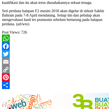
kualifikasi dan itu akan terus diusahakannya sekuat tenaga.
Seri perdana balapan F2 musim 2018 akan digelar di sirkuit Sakhir
Bahrain pada 7-8 April mendatang. Setiap tim dan pebalap akan
mengevaluasi hasil tes pramusim sebelum bertarung pada balapan
perdana. (arl/wto)
Post Views:
726
WhatsApp
Facebook
Twitter
Email
Copy
Link
Pinterest
Share