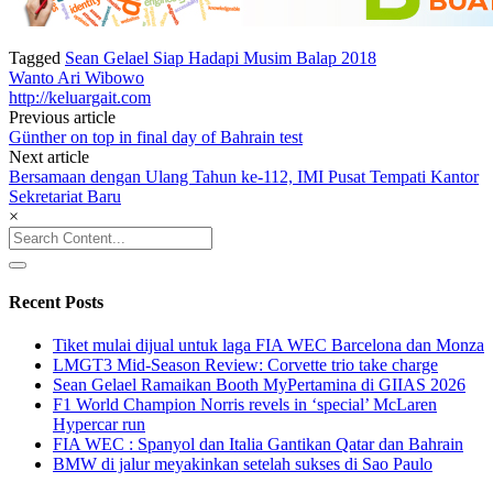
Tagged
Sean Gelael Siap Hadapi Musim Balap 2018
Wanto Ari Wibowo
http://keluargait.com
Post
Previous article
Günther on top in final day of Bahrain test
navigation
Next article
Bersamaan dengan Ulang Tahun ke-112, IMI Pusat Tempati Kantor
Sekretariat Baru
×
Search
for:
Recent Posts
Tiket mulai dijual untuk laga FIA WEC Barcelona dan Monza
LMGT3 Mid-Season Review: Corvette trio take charge
Sean Gelael Ramaikan Booth MyPertamina di GIIAS 2026
F1 World Champion Norris revels in ‘special’ McLaren
Hypercar run
FIA WEC : Spanyol dan Italia Gantikan Qatar dan Bahrain
BMW di jalur meyakinkan setelah sukses di Sao Paulo