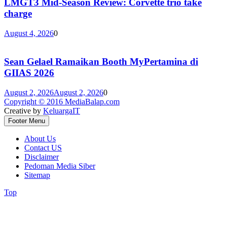
LMGT3 Mid-Season Review: Corvette trio take
charge
August 4, 2026
0
Sean Gelael Ramaikan Booth MyPertamina di
GIIAS 2026
August 2, 2026
August 2, 2026
0
Copyright © 2016 MediaBalap.com
Creative by
KeluargaIT
Footer Menu
About Us
Contact US
Disclaimer
Pedoman Media Siber
Sitemap
Top