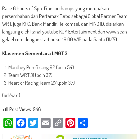
Race 6 Hours of Spa-Francorchamps yang merupakan
persembahan dari Pertamax Turbo sebagai Global Partner Team
WRT, juga KFC, Bank Mandiri, Telkomsel, dan MIND ID, disiarkan
langsung oleh kanal youtube KUY Entertainment dan www.sean-
gelael.com dengan start pukul 18.00 WIB pada Sabtu (11/5).
Klasemen Sementara LMGT3
Manthey PureRxcing 92 (poin 54)
Team WRT 31 (poin 37)
Heart of Racing Team 27 (poin 37)
(arl/wto)
Post Views:
946
WhatsApp
Facebook
Twitter
Email
Copy
Pinterest
Share
Link