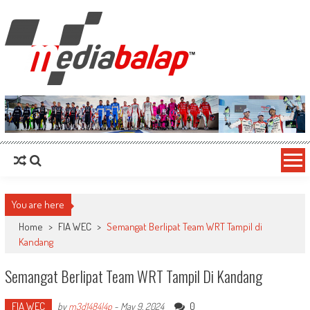
MediaBalap.com | Informasi Balap
Seputar MotoGP GP2 GP3 F2 F3 SERI ASIA LMP2 F1 dll
Terupdate
You are here
Home
>
FIA WEC
>
Semangat Berlipat Team WRT Tampil di
Kandang
Semangat Berlipat Team WRT Tampil Di Kandang
FIA WEC
0
by
m3d1484l4p
-
May 9, 2024