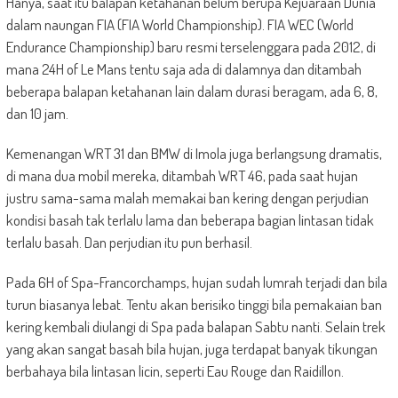
Hanya, saat itu balapan ketahanan belum berupa Kejuaraan Dunia
dalam naungan FIA (FIA World Championship). FIA WEC (World
Endurance Championship) baru resmi terselenggara pada 2012, di
mana 24H of Le Mans tentu saja ada di dalamnya dan ditambah
beberapa balapan ketahanan lain dalam durasi beragam, ada 6, 8,
dan 10 jam.
Kemenangan WRT 31 dan BMW di Imola juga berlangsung dramatis,
di mana dua mobil mereka, ditambah WRT 46, pada saat hujan
justru sama-sama malah memakai ban kering dengan perjudian
kondisi basah tak terlalu lama dan beberapa bagian lintasan tidak
terlalu basah. Dan perjudian itu pun berhasil.
Pada 6H of Spa-Francorchamps, hujan sudah lumrah terjadi dan bila
turun biasanya lebat. Tentu akan berisiko tinggi bila pemakaian ban
kering kembali diulangi di Spa pada balapan Sabtu nanti. Selain trek
yang akan sangat basah bila hujan, juga terdapat banyak tikungan
berbahaya bila lintasan licin, seperti Eau Rouge dan Raidillon.