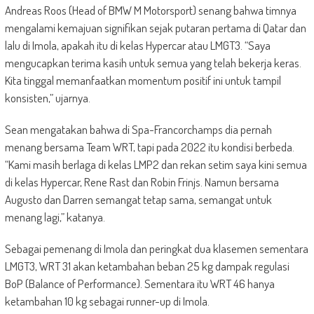
Andreas Roos (Head of BMW M Motorsport) senang bahwa timnya
mengalami kemajuan signifikan sejak putaran pertama di Qatar dan
lalu di Imola, apakah itu di kelas Hypercar atau LMGT3. “Saya
mengucapkan terima kasih untuk semua yang telah bekerja keras.
Kita tinggal memanfaatkan momentum positif ini untuk tampil
konsisten,” ujarnya.
Sean mengatakan bahwa di Spa-Francorchamps dia pernah
menang bersama Team WRT, tapi pada 2022 itu kondisi berbeda.
“Kami masih berlaga di kelas LMP2 dan rekan setim saya kini semua
di kelas Hypercar, Rene Rast dan Robin Frinjs. Namun bersama
Augusto dan Darren semangat tetap sama, semangat untuk
menang lagi,” katanya.
Sebagai pemenang di Imola dan peringkat dua klasemen sementara
LMGT3, WRT 31 akan ketambahan beban 25 kg dampak regulasi
BoP (Balance of Performance). Sementara itu WRT 46 hanya
ketambahan 10 kg sebagai runner-up di Imola.