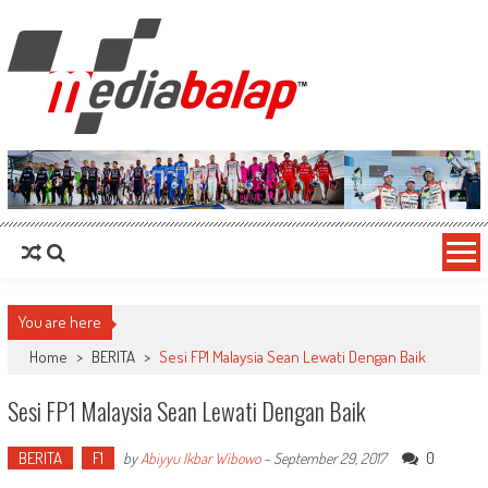
MediaBalap.com | Informasi Balap
Seputar MotoGP GP2 GP3 F2 F3 SERI ASIA LMP2 F1 dll
Terupdate
You are here
Home
>
BERITA
>
Sesi FP1 Malaysia Sean Lewati Dengan Baik
Sesi FP1 Malaysia Sean Lewati Dengan Baik
BERITA
F1
0
by
Abiyyu Ikbar Wibowo
-
September 29, 2017