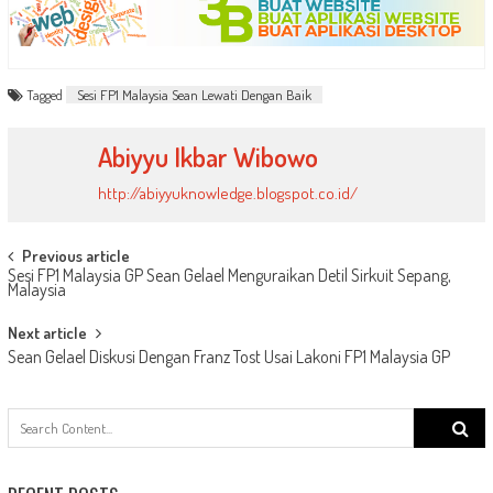
Tagged
Sesi FP1 Malaysia Sean Lewati Dengan Baik
Abiyyu Ikbar Wibowo
http://abiyyuknowledge.blogspot.co.id/
Post
Previous article
Sesi FP1 Malaysia GP Sean Gelael Menguraikan Detil Sirkuit Sepang,
navigation
Malaysia
Next article
Sean Gelael Diskusi Dengan Franz Tost Usai Lakoni FP1 Malaysia GP
Search
for: