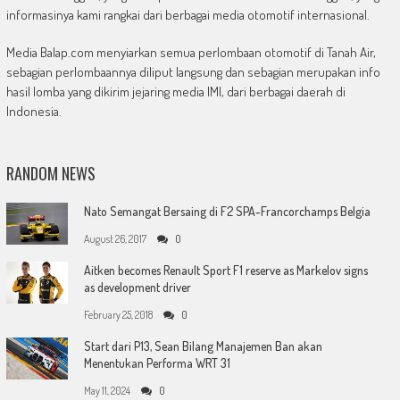
informasinya kami rangkai dari berbagai media otomotif internasional.
Media Balap.com menyiarkan semua perlombaan otomotif di Tanah Air,
sebagian perlombaannya diliput langsung dan sebagian merupakan info
hasil lomba yang dikirim jejaring media IMI, dari berbagai daerah di
Indonesia.
RANDOM NEWS
Nato Semangat Bersaing di F2 SPA-Francorchamps Belgia
August 26, 2017
0
Aitken becomes Renault Sport F1 reserve as Markelov signs
as development driver
February 25, 2018
0
Start dari P13, Sean Bilang Manajemen Ban akan
Menentukan Performa WRT 31
May 11, 2024
0