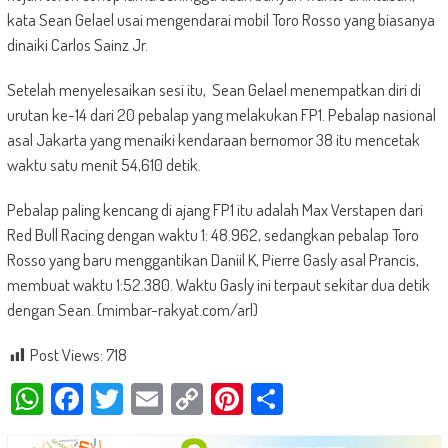
kata Sean Gelael usai mengendarai mobil Toro Rosso yang biasanya
dinaiki Carlos Sainz Jr.
Setelah menyelesaikan sesi itu, Sean Gelael menempatkan diri di
urutan ke-14 dari 20 pebalap yang melakukan FP1. Pebalap nasional
asal Jakarta yang menaiki kendaraan bernomor 38 itu mencetak
waktu satu menit 54,610 detik.
Pebalap paling kencang di ajang FP1 itu adalah Max Verstapen dari
Red Bull Racing dengan waktu 1: 48.962, sedangkan pebalap Toro
Rosso yang baru menggantikan Daniil K, Pierre Gasly asal Prancis,
membuat waktu 1:52.380. Waktu Gasly ini terpaut sekitar dua detik
dengan Sean. (mimbar-rakyat.com/arl)
Post Views:
718
WhatsApp
Facebook
Twitter
Email
Copy
Pinterest
Share
Link