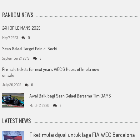
RANDOM NEWS
24H OF LE MANS 2023
May 7, 2023
0
Sean Gelael Target Poin di Sochi
September 27, 2019
0
Pre-sale tickets for next year’s WEC 6 Hours of Imola now
on sale
July 26, 2023
0
Awal Baik bagi Sean Gelael Bersama Tim DAMS
March 2, 2020
0
LATEST NEWS
Tiket mulai dijual untuk laga FIA WEC Barcelona