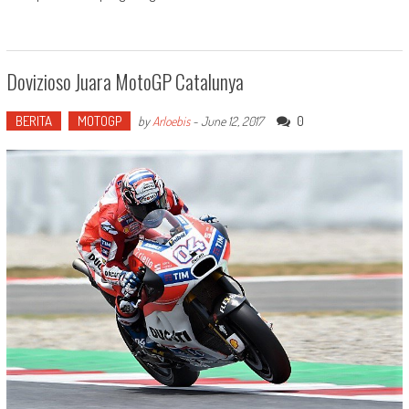
Dovizioso Juara MotoGP Catalunya
BERITA
MOTOGP
0
by
Arloebis
-
June 12, 2017