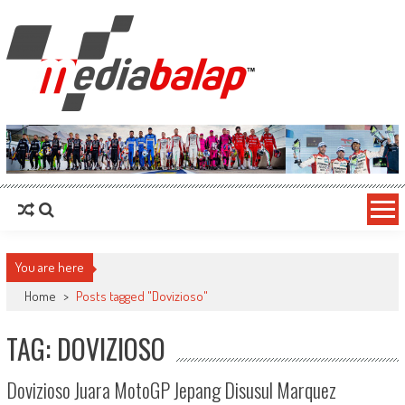
MediaBalap.com | Informasi Balap
Seputar MotoGP GP2 GP3 F2 F3 SERI ASIA LMP2 F1 dll
Terupdate
You are here
Home
>
Posts tagged "Dovizioso"
TAG: DOVIZIOSO
Dovizioso Juara MotoGP Jepang Disusul Marquez