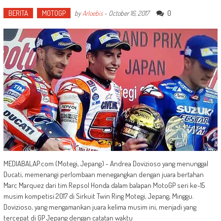
BERITA
MOTOGP
0
by
Arloebis
-
October 16, 2017
MEDIABALAP.com (Motegi, Jepang) - Andrea Dovizioso yang menunggal
Ducati, memenangi perlombaan menegangkan dengan juara bertahan
Marc Marquez dari tim Repsol Honda dalam balapan MotoGP seri ke-15
musim kompetisi 2017 di Sirkuit Twin Ring Motegi, Jepang, Minggu.
Dovizioso, yang mengamankan juara kelima musim ini, menjadi yang
tercepat di GP Jepang dengan catatan waktu