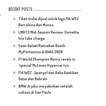
RECENT POSTS
0
Tiket mulai dijual untuk laga FIA WEC
Barcelona dan Monza
LMGT3 Mid-Season Review: Corvette
trio take charge
Sean Gelael Ramaikan Booth
MyPertamina di GIIAS 2026
F1 World Champion Norris revels in
‘special’ McLaren Hypercar run
FIA WEC : Spanyol dan Italia Gantikan
Qatar dan Bahrain
BMW di jalur meyakinkan setelah
sukses di Sao Paulo