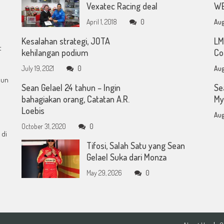
Vexatec Racing deal
WE
April 1, 2018
0
Aug
Kesalahan strategi, JOTA
LM
t
kehilangan podium
Co
July 19, 2021
0
Aug
mun
Sean Gelael 24 tahun – Ingin
Se
bahagiakan orang, Catatan A.R.
My
Loebis
Aug
October 31, 2020
0
 di
Tifosi, Salah Satu yang Sean
Gelael Suka dari Monza
May 29, 2026
0