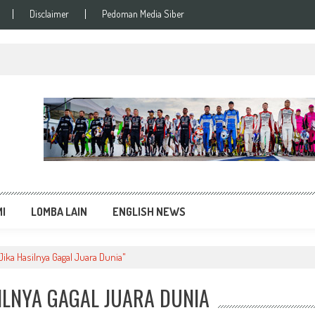
Disclaimer
Pedoman Media Siber
si Balap Terupdate
MI
LOMBA LAIN
ENGLISH NEWS
ika Hasilnya Gagal Juara Dunia"
SILNYA GAGAL JUARA DUNIA