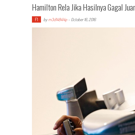
Hamilton Rela Jika Hasilnya Gagal Jua
F1
by
m3d1484l4p
-
October 16, 2016