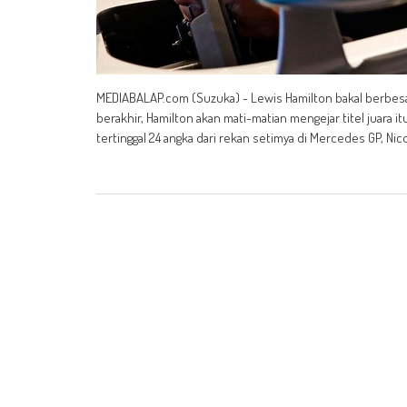
MEDIABALAP.com (Suzuka) - Lewis Hamilton bakal berbesar h
berakhir, Hamilton akan mati-matian mengejar titel juara i
tertinggal 24 angka dari rekan setimya di Mercedes GP, Ni