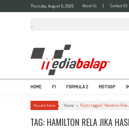
Thursday, August 6, 2026
About Us
Contact US
MediaBalap.com | Informa
Seputar MotoGP GP2 GP3 F2 F3 SERI ASIA LMP2 F1 dll
HOME
F1
FORMULA 2
MOTOGP
I
You are here
Home
>
Posts tagged "Hamilton Rela J
TAG: HAMILTON RELA JIKA HA