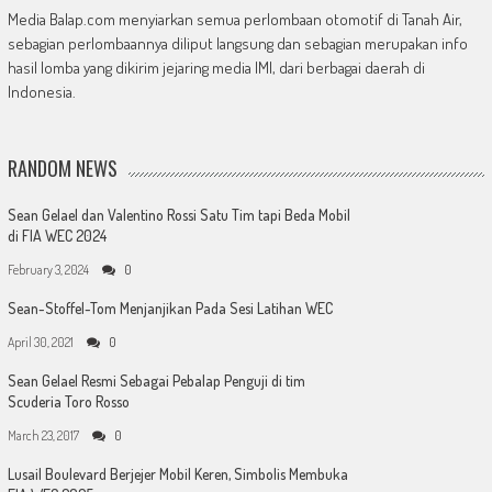
Media Balap.com menyiarkan semua perlombaan otomotif di Tanah Air,
sebagian perlombaannya diliput langsung dan sebagian merupakan info
hasil lomba yang dikirim jejaring media IMI, dari berbagai daerah di
Indonesia.
RANDOM NEWS
Sean Gelael dan Valentino Rossi Satu Tim tapi Beda Mobil
di FIA WEC 2024
February 3, 2024
0
Sean-Stoffel-Tom Menjanjikan Pada Sesi Latihan WEC
April 30, 2021
0
Sean Gelael Resmi Sebagai Pebalap Penguji di tim
Scuderia Toro Rosso
March 23, 2017
0
Lusail Boulevard Berjejer Mobil Keren, Simbolis Membuka