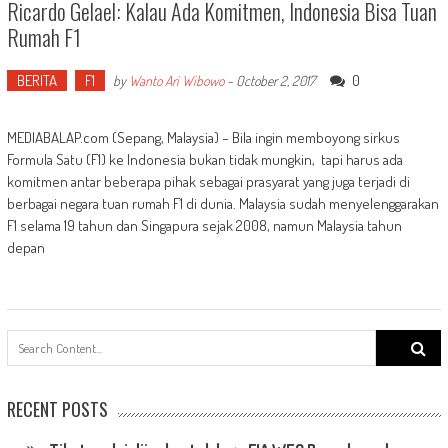
Ricardo Gelael: Kalau Ada Komitmen, Indonesia Bisa Tuan
Rumah F1
BERITA
F1
0
by
Wanto Ari Wibowo
-
October 2, 2017
MEDIABALAP.com (Sepang, Malaysia) – Bila ingin memboyong sirkus
Formula Satu (F1) ke Indonesia bukan tidak mungkin, tapi harus ada
komitmen antar beberapa pihak sebagai prasyarat yang juga terjadi di
berbagai negara tuan rumah F1 di dunia. Malaysia sudah menyelenggarakan
F1 selama 19 tahun dan Singapura sejak 2008, namun Malaysia tahun
depan
Search
for:
RECENT POSTS