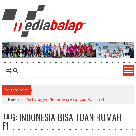
MediaBalap.com | Informasi Balap
Seputar MotoGP GP2 GP3 F2 F3 SERI ASIA LMP2 F1 dll
Terupdate
You are here
Home
>
Posts tagged "Indonesia Bisa Tuan Rumah F1"
TAG: INDONESIA BISA TUAN RUMAH
F1