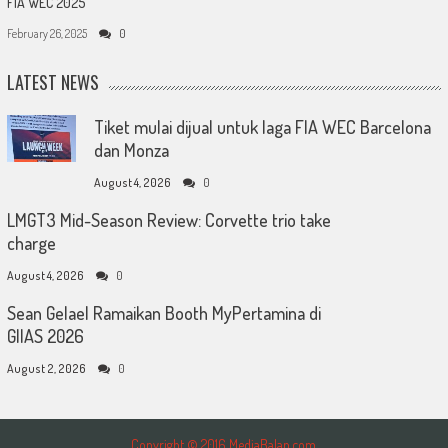
FIA WEC 2025
February 26, 2025
0
LATEST NEWS
Tiket mulai dijual untuk laga FIA WEC Barcelona
dan Monza
August 4, 2026
0
LMGT3 Mid-Season Review: Corvette trio take
charge
August 4, 2026
0
Sean Gelael Ramaikan Booth MyPertamina di
GIIAS 2026
August 2, 2026
0
Copyright © 2016 MediaBalap.com