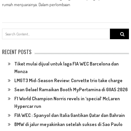
rumah menjuarainya. Dalam perlombaan
Search
for:
RECENT POSTS
Tiket mulai dijual untuk laga FIA WEC Barcelona dan
Monza
LMGT3 Mid-Season Review: Corvette trio take charge
Sean Gelael Ramaikan Booth MyPertamina di GIIAS 2026
F1 World Champion Norris revels in ‘special’ McLaren
Hypercar run
FIA WEC : Spanyol dan Italia Gantikan Qatar dan Bahrain
BMW di jalur meyakinkan setelah sukses di Sao Paulo