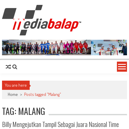
MediaBalap.com | Informasi Balap
Seputar MotoGP GP2 GP3 F2 F3 SERI ASIA LMP2 F1 dll
Terupdate
You are here
Home
>
Posts tagged "Malang"
TAG: MALANG
Billy Mengejutkan Tampil Sebagai Juara Nasional Time