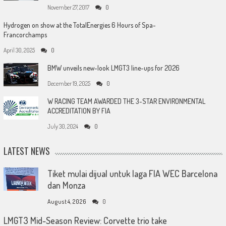
November 27, 2017
0
Hydrogen on show at the TotalEnergies 6 Hours of Spa-
Francorchamps
April 30, 2025
0
BMW unveils new-look LMGT3 line-ups for 2026
December 19, 2025
0
W RACING TEAM AWARDED THE 3-STAR ENVIRONMENTAL
ACCREDITATION BY FIA
July 30, 2024
0
LATEST NEWS
Tiket mulai dijual untuk laga FIA WEC Barcelona
dan Monza
August 4, 2026
0
LMGT3 Mid-Season Review: Corvette trio take