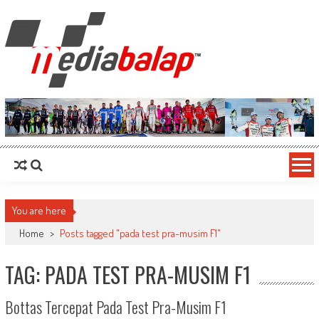
MediaBalap.com | Informasi Balap
Seputar MotoGP GP2 GP3 F2 F3 SERI ASIA LMP2 F1 dll
Terupdate
You are here
Home
>
Posts tagged "pada test pra-musim F1"
TAG: PADA TEST PRA-MUSIM F1
Bottas Tercepat Pada Test Pra-Musim F1