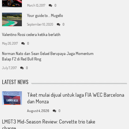
March 15, 2017
0
Your guide to… Mugello
September 10, 2020
0
Valentino Rossi cedera ketika berlatih
May 26, 2017
0
Norman Nato dan Sean Gelael Berupaya Jaga Momentum
Balap F2 di Red Bull Ring
July 7, 2017
0
LATEST NEWS
Tiket mulai dijual untuk laga FIA WEC Barcelona
dan Monza
August 4, 2026
0
LMGT3 Mid-Season Review: Corvette trio take
charge