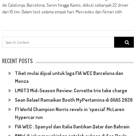
de Catalunya, Barcelona, Senin hingga Kamis, diikuti sebanyak 22 driver
dari 10 tim. Dalam test selama empat hari, Mercedes dan Ferrari silih
Search
for:
RECENT POSTS
Tiket mulai dijual untuk laga FIA WEC Barcelona dan
Monza
LMGT3 Mid-Season Review: Corvette trio take charge
Sean Gelael Ramaikan Booth MyPertamina di GIIAS 2026
F1 World Champion Norris revels in ‘special’ McLaren
Hypercar run
FIA WEC : Spanyol dan Italia Gantikan Qatar dan Bahrain