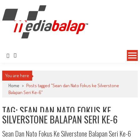
MediaBalap.com | Informasi Balap
Seputar MotoGP GP2 GP3 F2 F3 SERI ASIA LMP2 F1 dll
Terupdate
You are here
Home
>
Posts tagged "Sean dan Nato Fokus ke Silverstone
Balapan Seri Ke-6"
TAG: SEAN DAN NATO FOKUS KE
SILVERSTONE BALAPAN SERI KE-6
Sean Dan Nato Fokus Ke Silverstone Balapan Seri Ke-6