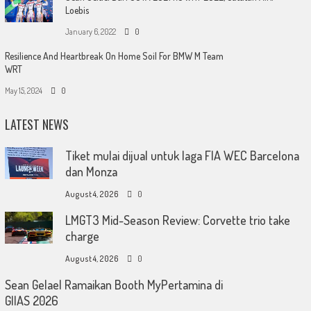
Loebis
January 6, 2022
0
Resilience And Heartbreak On Home Soil For BMW M Team
WRT
May 15, 2024
0
LATEST NEWS
Tiket mulai dijual untuk laga FIA WEC Barcelona
dan Monza
August 4, 2026
0
LMGT3 Mid-Season Review: Corvette trio take
charge
August 4, 2026
0
Sean Gelael Ramaikan Booth MyPertamina di
GIIAS 2026