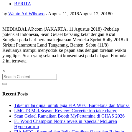
BERITA
by
Wanto Ari Wibowo
-
August 11, 2018
August 12, 2018
0
MEDIABALAP.com (JAKARTA, 11 Agustus 2018) -Pebalap
potensial Indonesia, Sean Gelael bersaing ketat dengan Rizal
Sungkar pada hari pertama kejuaraan Merdeka Sprint Rally 2018 di
Sirkuit Paramount Land Tangerang, Banten, Sabtu (11/8).
Keduanya mampu menyodok ke papan atas dengan torehan waktu
yang tipis. Sean yang selama ini konsentrasi pada balapan Formula
2 ini ternyata
×
Search
for:
Recent Posts
Tiket mulai dijual untuk laga FIA WEC Barcelona dan Monza
LMGT3 Mid-Season Review: Corvette trio take charge
Sean Gelael Ramaikan Booth MyPertamina di GIIAS 2026
F1 World Champion Norris revels in ‘special’ McLaren
Hypercar run
FIA WEC : Spanyol dan Italia Gantikan Qatar dan Bahrain