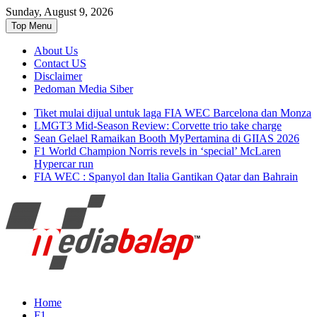
Sunday, August 9, 2026
Top Menu
About Us
Contact US
Disclaimer
Pedoman Media Siber
Tiket mulai dijual untuk laga FIA WEC Barcelona dan Monza
LMGT3 Mid-Season Review: Corvette trio take charge
Sean Gelael Ramaikan Booth MyPertamina di GIIAS 2026
F1 World Champion Norris revels in ‘special’ McLaren
Hypercar run
FIA WEC : Spanyol dan Italia Gantikan Qatar dan Bahrain
Seputar MotoGP GP2 GP3 F2 F3 SERI
MediaBalap.com | Informasi
Home
ASIA LMP2 F1 dll
F1