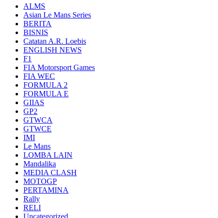
ALMS
Asian Le Mans Series
BERITA
BISNIS
Catatan A.R. Loebis
ENGLISH NEWS
F1
FIA Motorsport Games
FIA WEC
FORMULA 2
FORMULA E
GIIAS
GP2
GTWCA
GTWCE
IMI
Le Mans
LOMBA LAIN
Mandalika
MEDIA CLASH
MOTOGP
PERTAMINA
Rally
RELI
Uncategorized