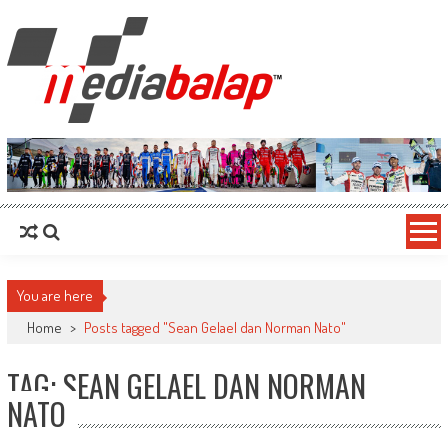
MediaBalap.com | Informasi Balap
Seputar MotoGP GP2 GP3 F2 F3 SERI ASIA LMP2 F1 dll
Terupdate
You are here
Home
>
Posts tagged "Sean Gelael dan Norman Nato"
TAG: SEAN GELAEL DAN NORMAN
NATO