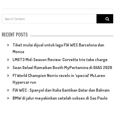
Search
for:
RECENT POSTS
Tiket mulai dijual untuk laga FIA WEC Barcelona dan
Monza
LMGT3 Mid-Season Review: Corvette trio take charge
Sean Gelael Ramaikan Booth MyPertamina di GIIAS 2026
F1 World Champion Norris revels in ‘special’ McLaren
Hypercar run
FIA WEC : Spanyol dan Italia Gantikan Qatar dan Bahrain
BMW di jalur meyakinkan setelah sukses di Sao Paulo