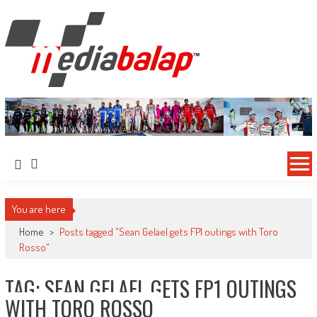
MediaBalap.com | Informasi Balap
Seputar MotoGP GP2 GP3 F2 F3 SERI ASIA LMP2 F1 dll
Terupdate
You are here
Home
>
Posts tagged "Sean Gelael gets FP1 outings with Toro
Rosso"
TAG: SEAN GELAEL GETS FP1 OUTINGS
WITH TORO ROSSO