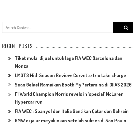
Search
for:
RECENT POSTS
Tiket mulai dijual untuk laga FIA WEC Barcelona dan
Monza
LMGT3 Mid-Season Review: Corvette trio take charge
Sean Gelael Ramaikan Booth MyPertamina di GIIAS 2026
F1 World Champion Norris revels in ‘special’ McLaren
Hypercar run
FIA WEC : Spanyol dan Italia Gantikan Qatar dan Bahrain
BMW di jalur meyakinkan setelah sukses di Sao Paulo