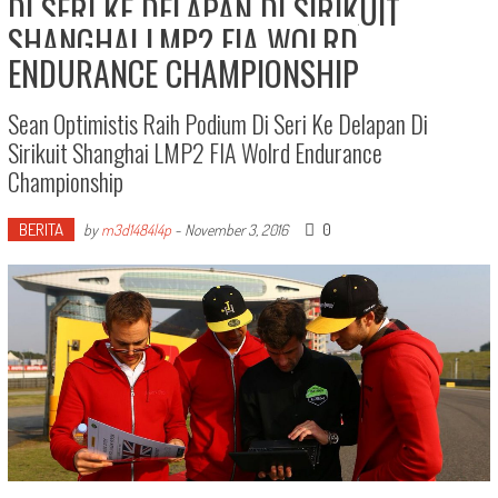
DI SERI KE DELAPAN DI SIRIKUIT
SHANGHAI LMP2 FIA WOLRD
ENDURANCE CHAMPIONSHIP
Sean Optimistis Raih Podium Di Seri Ke Delapan Di
Sirikuit Shanghai LMP2 FIA Wolrd Endurance
Championship
BERITA
0
by
m3d1484l4p
-
November 3, 2016