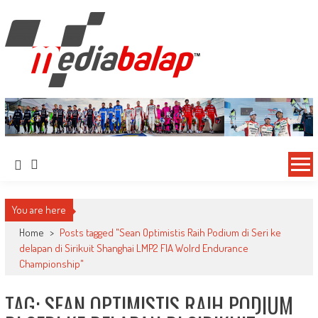
MediaBalap.com | Informasi Balap
Seputar MotoGP GP2 GP3 F2 F3 SERI ASIA LMP2 F1 dll
Terupdate
You are here
Home
>
Posts tagged "Sean Optimistis Raih Podium di Seri ke
delapan di Sirikuit Shanghai LMP2 FIA Wolrd Endurance
Championship"
TAG: SEAN OPTIMISTIS RAIH PODIUM