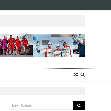
Search
for: