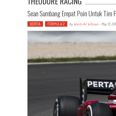
THEODORE RACING
Sean Sumbang Empat Poin Untuk Tim 
BERITA
FORMULA 2
by
Wanto Ari Wibowo
-
May 13, 20