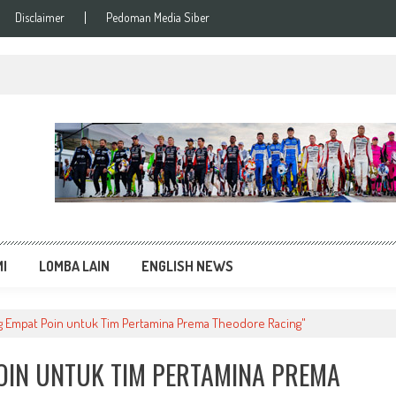
Disclaimer
Pedoman Media Siber
si Balap Terupdate
MI
LOMBA LAIN
ENGLISH NEWS
 Empat Poin untuk Tim Pertamina Prema Theodore Racing"
OIN UNTUK TIM PERTAMINA PREMA