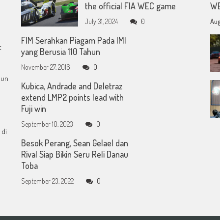
the official FIA WEC game
WE
July 31, 2024
0
Aug
FIM Serahkan Piagam Pada IMI
t
yang Berusia 110 Tahun
November 27, 2016
0
mun
Kubica, Andrade and Deletraz
extend LMP2 points lead with
Fuji win
September 10, 2023
0
 di
Besok Perang, Sean Gelael dan
Rival Siap Bikin Seru Reli Danau
Toba
September 23, 2022
0