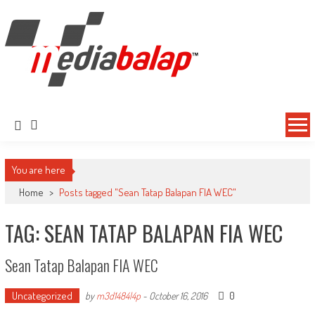
MediaBalap.com | Informasi Balap
Seputar MotoGP GP2 GP3 F2 F3 SERI ASIA LMP2 F1 dll
Terupdate
You are here
Home
>
Posts tagged "Sean Tatap Balapan FIA WEC"
TAG: SEAN TATAP BALAPAN FIA WEC
Sean Tatap Balapan FIA WEC
Uncategorized
0
by
m3d1484l4p
-
October 16, 2016