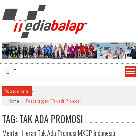
MediaBalap.com | Informasi Balap
Seputar MotoGP GP2 GP3 F2 F3 SERI ASIA LMP2 F1 dll
Terupdate
You are here
Home
>
Posts tagged "Tak ada Promosi"
TAG: TAK ADA PROMOSI
Menteri Heran Tak Ada Promosi MXGP Indonesia