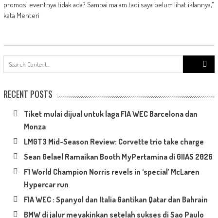
promosi eventnya tidak ada? Sampai malam tadi saya belum lihat iklannya,"
kata Menteri
Search
for:
RECENT POSTS
Tiket mulai dijual untuk laga FIA WEC Barcelona dan
Monza
LMGT3 Mid-Season Review: Corvette trio take charge
Sean Gelael Ramaikan Booth MyPertamina di GIIAS 2026
F1 World Champion Norris revels in ‘special’ McLaren
Hypercar run
FIA WEC : Spanyol dan Italia Gantikan Qatar dan Bahrain
BMW di jalur meyakinkan setelah sukses di Sao Paulo