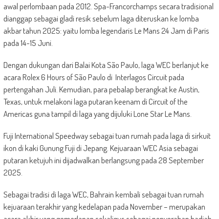
awal perlombaan pada 2012. Spa-Francorchamps secara tradisional
dianggap sebagai gladi resik sebelum laga diteruskan ke lomba
akbar tahun 2025: yaitu lomba legendaris Le Mans 24 Jam di Paris
pada 14-15 Juni.
Dengan dukungan dari Balai Kota São Paulo, laga WEC berlanjut ke
acara Rolex 6 Hours of São Paulo di Interlagos Circuit pada
pertengahan Juli. Kemudian, para pebalap berangkat ke Austin,
Texas, untuk melakoni laga putaran keenam di Circuit of the
Americas guna tampil di laga yang dijuluki Lone Star Le Mans.
Fuji International Speedway sebagai tuan rumah pada laga di sirkuit
ikon di kaki Gunung Fuji di Jepang. Kejuaraan WEC Asia sebagai
putaran ketujuh ini dijadwalkan berlangsung pada 28 September
2025.
Sebagai tradisi di laga WEC, Bahrain kembali sebagai tuan rumah
kejuaraan terakhir yang kedelapan pada November – merupakan
acara akhir yang gemerlapan sekaligus sebagai penyerahan hadiah