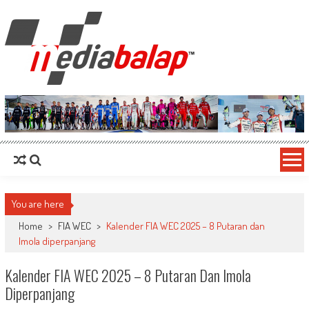
MediaBalap.com | Informasi Balap
Seputar MotoGP GP2 GP3 F2 F3 SERI ASIA LMP2 F1 dll
Terupdate
You are here
Home
>
FIA WEC
>
Kalender FIA WEC 2025 – 8 Putaran dan
Imola diperpanjang
Kalender FIA WEC 2025 – 8 Putaran Dan Imola
Diperpanjang