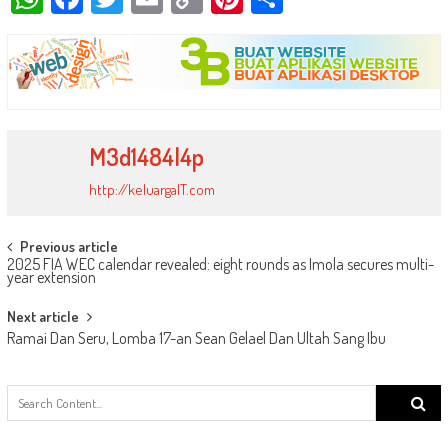
Link
M3d1484l4p
http://keluargaIT.com
Post
Previous article
2025 FIA WEC calendar revealed: eight rounds as Imola secures multi-
navigation
year extension
Next article
Ramai Dan Seru, Lomba 17-an Sean Gelael Dan Ultah Sang Ibu
Search
for: