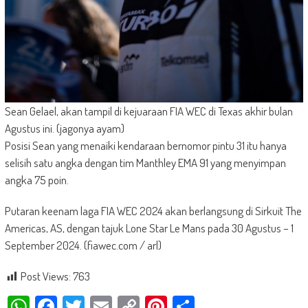
Sean Gelael, akan tampil di kejuaraan FIA WEC di Texas akhir bulan
Agustus ini. (jagonya ayam)
Posisi Sean yang menaiki kendaraan bernomor pintu 31 itu hanya
selisih satu angka dengan tim Manthley EMA 91 yang menyimpan
angka 75 poin.
Putaran keenam laga FIA WEC 2024 akan berlangsung di Sirkuit The
Americas, AS, dengan tajuk Lone Star Le Mans pada 30 Agustus – 1
September 2024. (fiawec.com / arl)
Post Views:
763
WhatsApp
Facebook
Twitter
Email
Copy
Pinterest
Share