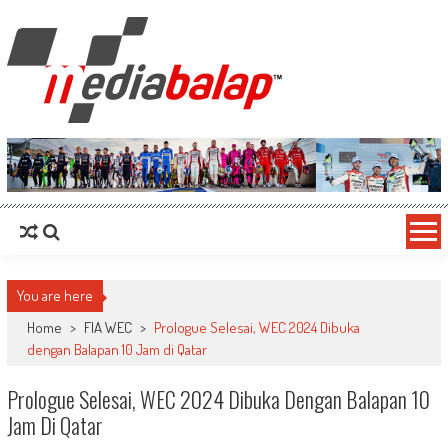
MediaBalap.com | Informasi Balap
Seputar MotoGP GP2 GP3 F2 F3 SERI ASIA LMP2 F1 dll
Terupdate
You are here
Home
>
FIA WEC
>
Prologue Selesai, WEC 2024 Dibuka
dengan Balapan 10 Jam di Qatar
Prologue Selesai, WEC 2024 Dibuka Dengan Balapan 10
Jam Di Qatar