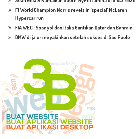
Sean Gelael Ramaikan Booth MyPertamina di GIIAS 2026
F1 World Champion Norris revels in ‘special’ McLaren
Hypercar run
FIA WEC : Spanyol dan Italia Gantikan Qatar dan Bahrain
BMW di jalur meyakinkan setelah sukses di Sao Paulo