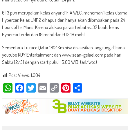
GT3 pun merupakan kelas anyar di FIA WEC, menemani kelas utama
Hypercar. Kelas LMP2 dihapus dan hanya akan dilombakan pada 24
Hours of Le Mans. Karena alokasi garasi terbatas, 37 buah, kelas
Hypercar terdiri dari 19 mobil dan GT3 18 mobil.
Sementara itu race Qatar 1812 Km bisa disaksikan langsung di kanal
youtube KUY Entertainment dan www.sean-gelael.com pada hari
Sabtu (2/3) dengan start pukul 15.00 WIB. (arl/wto)
Post Views:
1,004
WhatsApp
Facebook
Twitter
Email
Copy
Pinterest
Share
Link