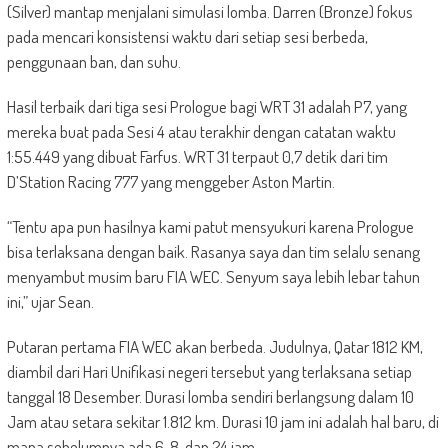
(Silver) mantap menjalani simulasi lomba. Darren (Bronze) fokus
pada mencari konsistensi waktu dari setiap sesi berbeda,
penggunaan ban, dan suhu.
Hasil terbaik dari tiga sesi Prologue bagi WRT 31 adalah P7, yang
mereka buat pada Sesi 4 atau terakhir dengan catatan waktu
1:55.449 yang dibuat Farfus. WRT 31 terpaut 0,7 detik dari tim
D’Station Racing 777 yang menggeber Aston Martin.
“Tentu apa pun hasilnya kami patut mensyukuri karena Prologue
bisa terlaksana dengan baik. Rasanya saya dan tim selalu senang
menyambut musim baru FIA WEC. Senyum saya lebih lebar tahun
ini,” ujar Sean.
Putaran pertama FIA WEC akan berbeda. Judulnya, Qatar 1812 KM,
diambil dari Hari Unifikasi negeri tersebut yang terlaksana setiap
tanggal 18 Desember. Durasi lomba sendiri berlangsung dalam 10
Jam atau setara sekitar 1.812 km. Durasi 10 jam ini adalah hal baru, di
mana sebelumnya ada 6, 8, dan 24 jam.