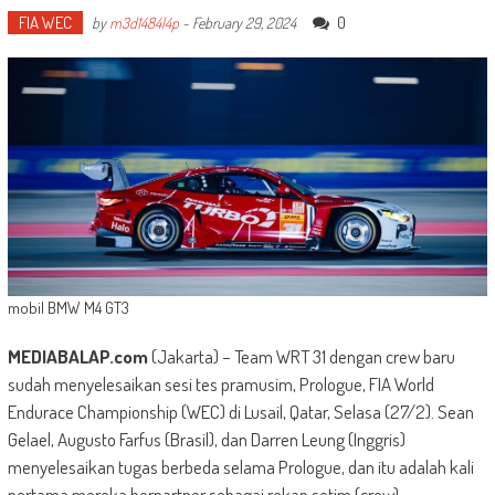
FIA WEC
0
by
m3d1484l4p
-
February 29, 2024
mobil BMW M4 GT3
MEDIABALAP.com
(Jakarta) – Team WRT 31 dengan crew baru
sudah menyelesaikan sesi tes pramusim, Prologue, FIA World
Endurace Championship (WEC) di Lusail, Qatar, Selasa (27/2). Sean
Gelael, Augusto Farfus (Brasil), dan Darren Leung (Inggris)
menyelesaikan tugas berbeda selama Prologue, dan itu adalah kali
pertama mereka berpartner sebagai rekan setim (crew).