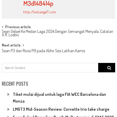
M3d1484l4p
http://keluargaIT.com
Post
Previous article
Sean Gelael Ke Medan Laga 2024 Dengan Semangat Menyala, Catatan
navigation
A.R. Loebis
Next article
Sean P3 dan Rossi P9 pada Akhir Sesi Latihan Kamis
Search
for:
RECENT POSTS
Tiket mulai dijual untuk laga FIA WEC Barcelona dan
Monza
LMGT3 Mid-Season Review: Corvette trio take charge