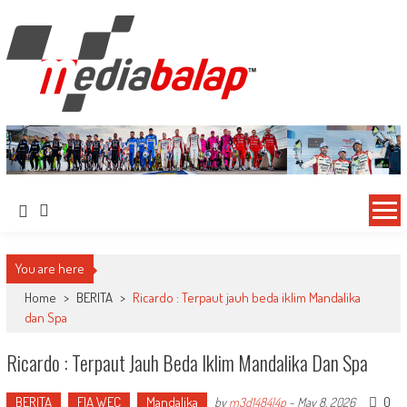
MediaBalap.com | Informasi Balap
Seputar MotoGP GP2 GP3 F2 F3 SERI ASIA LMP2 F1 dll
Terupdate
You are here
Home
>
BERITA
>
Ricardo : Terpaut jauh beda iklim Mandalika
dan Spa
Ricardo : Terpaut Jauh Beda Iklim Mandalika Dan Spa
BERITA
FIA WEC
Mandalika
0
by
m3d1484l4p
-
May 8, 2026