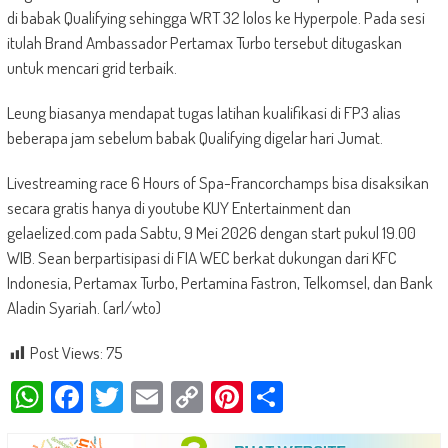
di babak Qualifying sehingga WRT 32 lolos ke Hyperpole. Pada sesi
itulah Brand Ambassador Pertamax Turbo tersebut ditugaskan
untuk mencari grid terbaik.
Leung biasanya mendapat tugas latihan kualifikasi di FP3 alias
beberapa jam sebelum babak Qualifying digelar hari Jumat.
Livestreaming race 6 Hours of Spa-Francorchamps bisa disaksikan
secara gratis hanya di youtube KUY Entertainment dan
gelaelized.com pada Sabtu, 9 Mei 2026 dengan start pukul 19.00
WIB. Sean berpartisipasi di FIA WEC berkat dukungan dari KFC
Indonesia, Pertamax Turbo, Pertamina Fastron, Telkomsel, dan Bank
Aladin Syariah. (arl/wto)
Post Views:
75
WhatsApp
Facebook
Twitter
Email
Copy
Pinterest
Share
Link