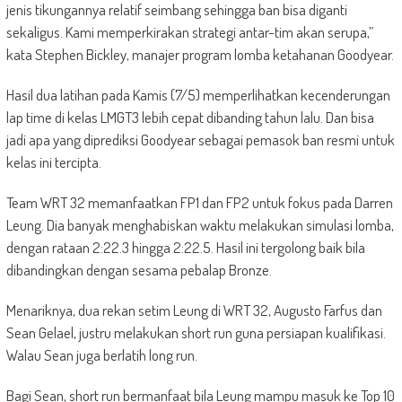
jenis tikungannya relatif seimbang sehingga ban bisa diganti
sekaligus. Kami memperkirakan strategi antar-tim akan serupa,”
kata Stephen Bickley, manajer program lomba ketahanan Goodyear.
Hasil dua latihan pada Kamis (7/5) memperlihatkan kecenderungan
lap time di kelas LMGT3 lebih cepat dibanding tahun lalu. Dan bisa
jadi apa yang diprediksi Goodyear sebagai pemasok ban resmi untuk
kelas ini tercipta.
Team WRT 32 memanfaatkan FP1 dan FP2 untuk fokus pada Darren
Leung. Dia banyak menghabiskan waktu melakukan simulasi lomba,
dengan rataan 2:22.3 hingga 2:22.5. Hasil ini tergolong baik bila
dibandingkan dengan sesama pebalap Bronze.
Menariknya, dua rekan setim Leung di WRT 32, Augusto Farfus dan
Sean Gelael, justru melakukan short run guna persiapan kualifikasi.
Walau Sean juga berlatih long run.
Bagi Sean, short run bermanfaat bila Leung mampu masuk ke Top 10