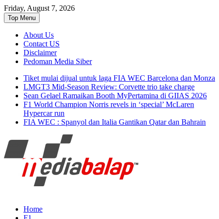
Friday, August 7, 2026
Top Menu
About Us
Contact US
Disclaimer
Pedoman Media Siber
Tiket mulai dijual untuk laga FIA WEC Barcelona dan Monza
LMGT3 Mid-Season Review: Corvette trio take charge
Sean Gelael Ramaikan Booth MyPertamina di GIIAS 2026
F1 World Champion Norris revels in ‘special’ McLaren
Hypercar run
FIA WEC : Spanyol dan Italia Gantikan Qatar dan Bahrain
Seputar MotoGP GP2 GP3 F2 F3 SERI
MediaBalap.com | Informasi
Home
ASIA LMP2 F1 dll
F1