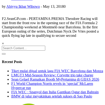
by
Abiyyu Ikbar Wibowo
-
May 13, 2018
0
F2.SeanGP.com - PERTAMINA PREMA Theodore Racing will
start from the front row in the opening race of the FIA Formula 2
Championship weekend at Montmelò near Barcelona. In the first
European outing of the series, Dutchman Nyck De Vries posted a
quick flying lap late in qualifying to secure second
×
Search
for:
Recent Posts
Tiket mulai dijual untuk laga FIA WEC Barcelona dan Monza
LMGT3 Mid-Season Review: Corvette trio take charge
Sean Gelael Ramaikan Booth MyPertamina di GIIAS 2026
F1 World Champion Norris revels in ‘special’ McLaren
Hypercar run
FIA WEC : Spanyol dan Italia Gantikan Qatar dan Bahrain
BMW di jalur meyakinkan setelah sukses di Sao Paulo