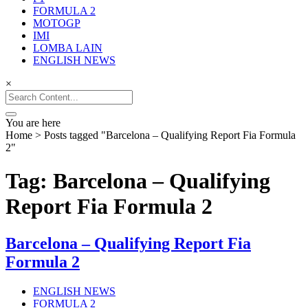
Balap Terupdate
FORMULA 2
MOTOGP
IMI
LOMBA LAIN
ENGLISH NEWS
×
Search
for:
You are here
Home
>
Posts tagged "Barcelona – Qualifying Report Fia Formula
2"
Tag: Barcelona – Qualifying
Report Fia Formula 2
Barcelona – Qualifying Report Fia
Formula 2
ENGLISH NEWS
FORMULA 2