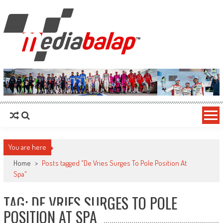
MediaBalap.com | Informasi Balap
Seputar MotoGP GP2 GP3 F2 F3 SERI ASIA LMP2 F1 dll
Terupdate
You are here
Home
>
Posts tagged "De Vries Surges To Pole Position At
Spa"
TAG: DE VRIES SURGES TO POLE
POSITION AT SPA