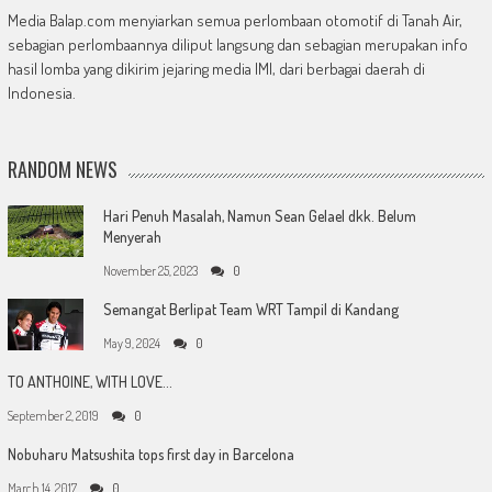
Media Balap.com menyiarkan semua perlombaan otomotif di Tanah Air,
sebagian perlombaannya diliput langsung dan sebagian merupakan info
hasil lomba yang dikirim jejaring media IMI, dari berbagai daerah di
Indonesia.
RANDOM NEWS
Hari Penuh Masalah, Namun Sean Gelael dkk. Belum
Menyerah
November 25, 2023
0
Semangat Berlipat Team WRT Tampil di Kandang
May 9, 2024
0
TO ANTHOINE, WITH LOVE…
September 2, 2019
0
Nobuharu Matsushita tops first day in Barcelona
March 14, 2017
0