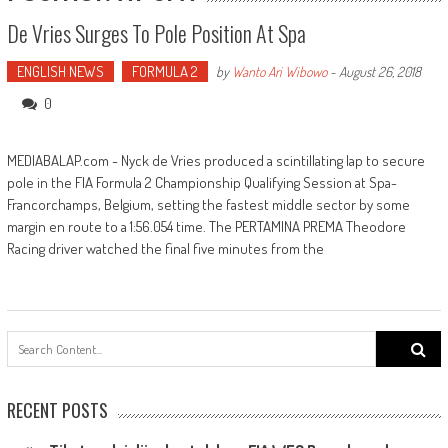
De Vries Surges To Pole Position At Spa
ENGLISH NEWS
FORMULA 2
by
Wanto Ari Wibowo
-
August 26, 2018
0
MEDIABALAP.com - Nyck de Vries produced a scintillating lap to secure
pole in the FIA Formula 2 Championship Qualifying Session at Spa-
Francorchamps, Belgium, setting the fastest middle sector by some
margin en route to a 1:56.054 time. The PERTAMINA PREMA Theodore
Racing driver watched the final five minutes from the
Search
for:
RECENT POSTS