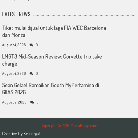
LATEST NEWS
Tiket mulai dijual untuk laga FIA WEC Barcelona
dan Monza
August 4, 2026
0
LMGT3 Mid-Season Review: Corvette trio take
charge
August 4, 2026
0
Sean Gelael Ramaikan Booth MyPertamina di
GIIAS 2026
August 2, 2026
0
Copyright © 2016 MediaBalap.com
Creative by
KeluargaIT