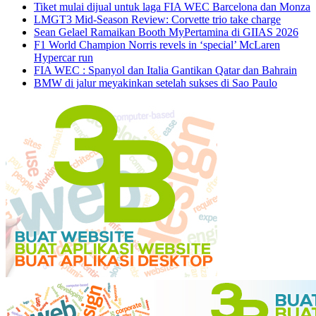
Tiket mulai dijual untuk laga FIA WEC Barcelona dan Monza
LMGT3 Mid-Season Review: Corvette trio take charge
Sean Gelael Ramaikan Booth MyPertamina di GIIAS 2026
F1 World Champion Norris revels in ‘special’ McLaren
Hypercar run
FIA WEC : Spanyol dan Italia Gantikan Qatar dan Bahrain
BMW di jalur meyakinkan setelah sukses di Sao Paulo