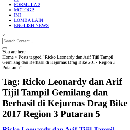
Balap Terupdate
FORMULA 2
MOTOGP
IMI
LOMBA LAIN
ENGLISH NEWS
×
Search
for:
You are here
Home
>
Posts tagged "Ricko Leonardy dan Arif Tijil Tampil
Gemilang dan Berhasil di Kejurnas Drag Bike 2017 Region 3
Putaran 5"
Tag: Ricko Leonardy dan Arif
Tijil Tampil Gemilang dan
Berhasil di Kejurnas Drag Bike
2017 Region 3 Putaran 5
Ricko Leonardy dan Arif Tijil Tampil