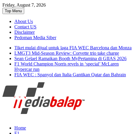
Friday, August 7, 2026
Top Menu
About Us
Contact US
Disclaimer
Pedoman Media Siber
Tiket mulai dijual untuk laga FIA WEC Barcelona dan Monza
LMGT3 Mid-Season Review: Corvette trio take charge
Sean Gelael Ramaikan Booth MyPertamina di GIIAS 2026
F1 World Champion Norris revels in ‘special’ McLaren
Hypercar run
FIA WEC : Spanyol dan Italia Gantikan Qatar dan Bahrain
Seputar MotoGP GP2 GP3 F2 F3 SERI
MediaBalap.com | Informasi
Home
ASIA LMP2 F1 dll
F1