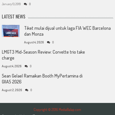
January 13, 2019
0
LATEST NEWS
Tiket mulai dijual untuk laga FIA WEC Barcelona
dan Monza
August 4, 2026
0
LMGT3 Mid-Season Review: Corvette trio take
charge
August 4, 2026
0
Sean Gelael Ramaikan Booth MyPertamina di
GIIAS 2026
August 2, 2026
0
Copyright © 2016 MediaBalap.com