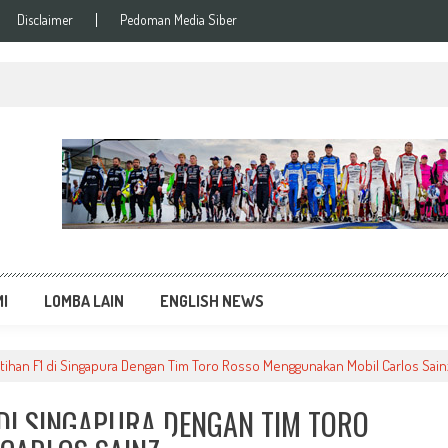
Disclaimer
Pedoman Media Siber
si Balap Terupdate
MI
LOMBA LAIN
ENGLISH NEWS
atihan F1 di Singapura Dengan Tim Toro Rosso Menggunakan Mobil Carlos Sain
1 DI SINGAPURA DENGAN TIM TORO