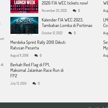
2026 FIA WEC tickets now!
WE
November 20, 2025
0
Aug
Kalender FIA WEC 2023,
LM
t
Tambahan Lomba di Portimao
Co
October 12, 2022
0
Aug
mun
Merdeka Sprint Rally 2018 Diikuti
Se
Ratusan Peserta
My
August 11, 2018
0
Aug
Berkah Red Flag di FP1,
 di
Maksimal Jalankan Race Run di
FP2
July 13, 2024
0