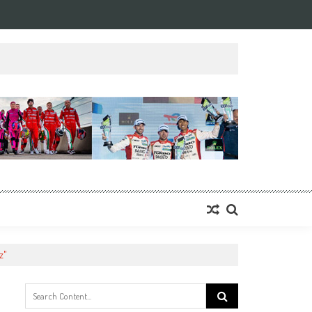
z"
Search
for: