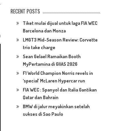
RECENT POSTS
Tiket mulai dijual untuk laga FIA WEC
Barcelona dan Monza
0
LMGT3 Mid-Season Review: Corvette
trio take charge
Sean Gelael Ramaikan Booth
MyPertamina di GIIAS 2026
F1 World Champion Norris revels in
‘special’ McLaren Hypercar run
FIA WEC : Spanyol dan Italia Gantikan
Qatar dan Bahrain
BMW di jalur meyakinkan setelah
sukses di Sao Paulo