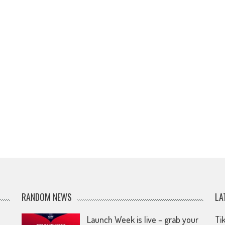
RANDOM NEWS
LA
Launch Week is live – grab your
Ti