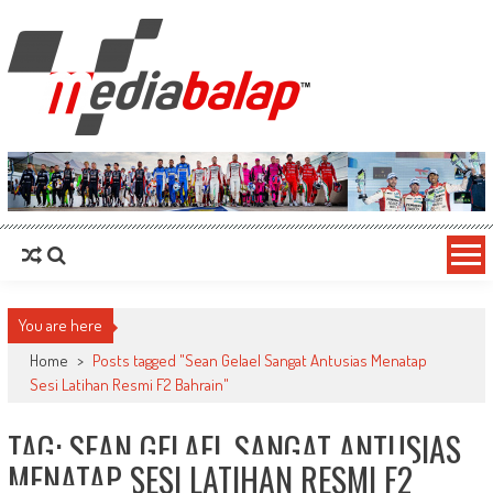
MediaBalap.com | Informasi Balap
Seputar MotoGP GP2 GP3 F2 F3 SERI ASIA LMP2 F1 dll
Terupdate
You are here
Home
>
Posts tagged "Sean Gelael Sangat Antusias Menatap
Sesi Latihan Resmi F2 Bahrain"
TAG: SEAN GELAEL SANGAT ANTUSIAS
MENATAP SESI LATIHAN RESMI F2