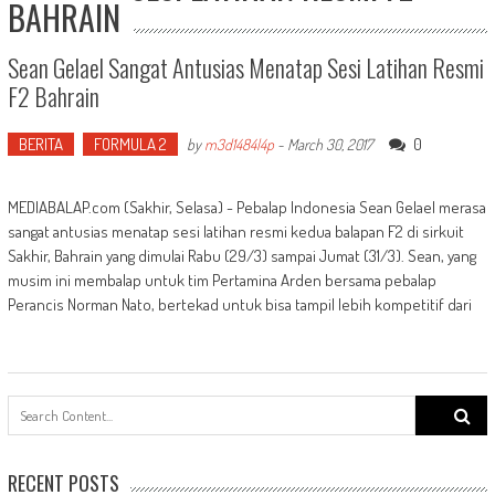
BAHRAIN
Sean Gelael Sangat Antusias Menatap Sesi Latihan Resmi
F2 Bahrain
BERITA
FORMULA 2
0
by
m3d1484l4p
-
March 30, 2017
MEDIABALAP.com (Sakhir, Selasa) - Pebalap Indonesia Sean Gelael merasa
sangat antusias menatap sesi latihan resmi kedua balapan F2 di sirkuit
Sakhir, Bahrain yang dimulai Rabu (29/3) sampai Jumat (31/3). Sean, yang
musim ini membalap untuk tim Pertamina Arden bersama pebalap
Perancis Norman Nato, bertekad untuk bisa tampil lebih kompetitif dari
Search
for:
RECENT POSTS