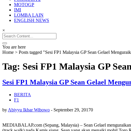
MOTOGP
IMI
LOMBA LAIN
ENGLISH NEWS
×
Search
for:
You are here
Home
>
Posts tagged "Sesi FP1 Malaysia GP Sean Gelael Menguraika
Tag: Sesi FP1 Malaysia GP Sean
Sesi FP1 Malaysia GP Sean Gelael Mengura
BERITA
F1
by
Abiyyu Ikbar Wibowo
-
September 29, 2017
0
MEDIABALAP.com (Sepang, Malaysia) – Sean Gelael menguraikan tenta
(track walk) pada Kamis siang. Sean yang akan menaiki mobil Toro 