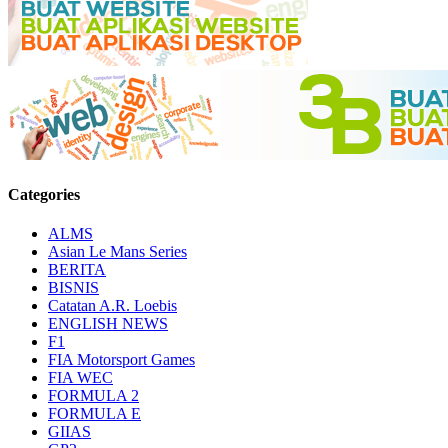
Categories
ALMS
Asian Le Mans Series
BERITA
BISNIS
Catatan A.R. Loebis
ENGLISH NEWS
F1
FIA Motorsport Games
FIA WEC
FORMULA 2
FORMULA E
GIIAS