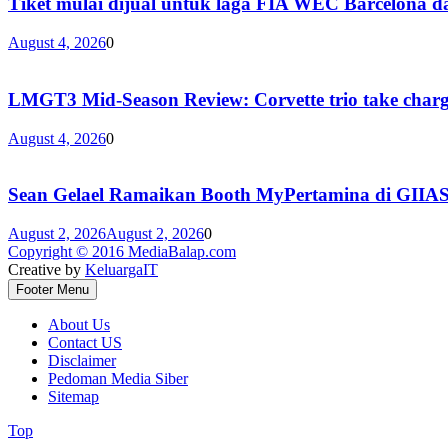
Tiket mulai dijual untuk laga FIA WEC Barcelona 
August 4, 2026
0
LMGT3 Mid-Season Review: Corvette trio take char
August 4, 2026
0
Sean Gelael Ramaikan Booth MyPertamina di GIIA
August 2, 2026
August 2, 2026
0
Copyright © 2016 MediaBalap.com
Creative by
KeluargaIT
Footer Menu
About Us
Contact US
Disclaimer
Pedoman Media Siber
Sitemap
Top