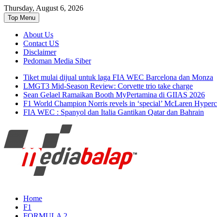
Thursday, August 6, 2026
Top Menu
About Us
Contact US
Disclaimer
Pedoman Media Siber
Tiket mulai dijual untuk laga FIA WEC Barcelona dan Monza
LMGT3 Mid-Season Review: Corvette trio take charge
Sean Gelael Ramaikan Booth MyPertamina di GIIAS 2026
F1 World Champion Norris revels in ‘special’ McLaren Hyperc
FIA WEC : Spanyol dan Italia Gantikan Qatar dan Bahrain
Seputar MotoGP GP2 GP3 F2 F3 SERI AS
MediaBalap.com | Informasi Ba
Home
F1
FORMULA 2