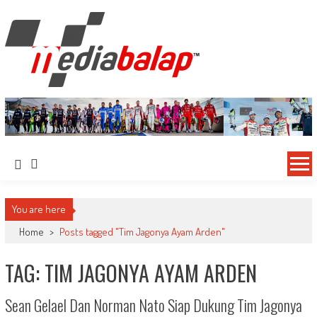
MediaBalap.com | Informasi Balap
Seputar MotoGP GP2 GP3 F2 F3 SERI ASIA LMP2 F1 dll
Terupdate
You are here
Home
>
Posts tagged "Tim Jagonya Ayam Arden"
TAG: TIM JAGONYA AYAM ARDEN
Sean Gelael Dan Norman Nato Siap Dukung Tim Jagonya