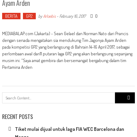
Ayam Arden
BERITA
GP2
0
by
Arloebis
-
February 16, 2017
MEDIABALAP.com (Jakarta) - Sean Gelael dan Norman Nato dari Prancis
dengan senada mengatakan sia mendukung Tim Jagonya Ayam Arden
pada kompetisi GP2 yang berlangsung di Bahrain 14-16 April 2017, sebagai
perlombaan awal dari11 putaran laga GP2 yang akan berlangsung sepanjang
musim ini. “Saya amat gembira dan bersemangat bergabung dalam tim
Pertamina Arden
Search
for:
RECENT POSTS
Tiket mulai dijual untuk laga FIA WEC Barcelona dan
Monza