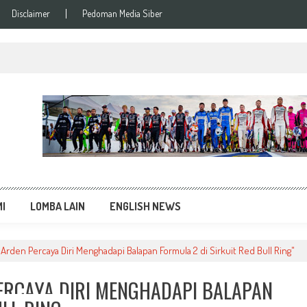
Disclaimer
Pedoman Media Siber
si Balap Terupdate
MI
LOMBA LAIN
ENGLISH NEWS
Arden Percaya Diri Menghadapi Balapan Formula 2 di Sirkuit Red Bull Ring"
PERCAYA DIRI MENGHADAPI BALAPAN