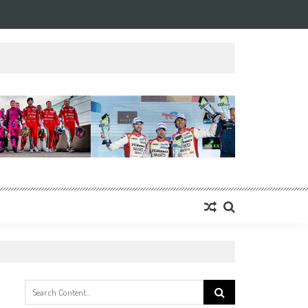
Search
for: