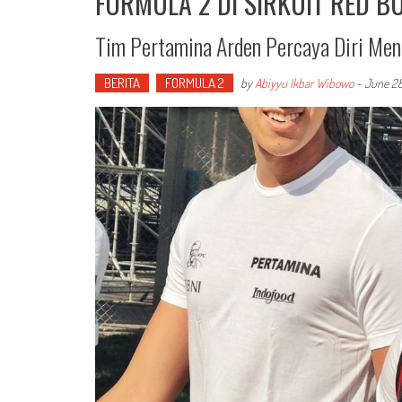
FORMULA 2 DI SIRKUIT RED B
Tim Pertamina Arden Percaya Diri Meng
BERITA
FORMULA 2
by
Abiyyu Ikbar Wibowo
-
June 28