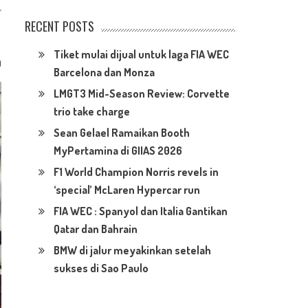
RECENT POSTS
Tiket mulai dijual untuk laga FIA WEC
0
Barcelona dan Monza
LMGT3 Mid-Season Review: Corvette
trio take charge
Sean Gelael Ramaikan Booth
MyPertamina di GIIAS 2026
F1 World Champion Norris revels in
‘special’ McLaren Hypercar run
FIA WEC : Spanyol dan Italia Gantikan
Qatar dan Bahrain
BMW di jalur meyakinkan setelah
sukses di Sao Paulo