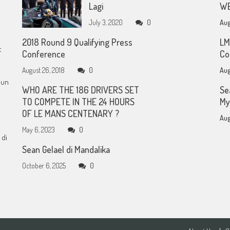
Lagi
WE
July 3, 2020
0
Aug
2018 Round 9 Qualifying Press
LM
t
Conference
Co
August 26, 2018
0
Aug
mun
WHO ARE THE 186 DRIVERS SET
Se
TO COMPETE IN THE 24 HOURS
My
OF LE MANS CENTENARY ?
Aug
May 6, 2023
0
 di
Sean Gelael di Mandalika
October 6, 2025
0