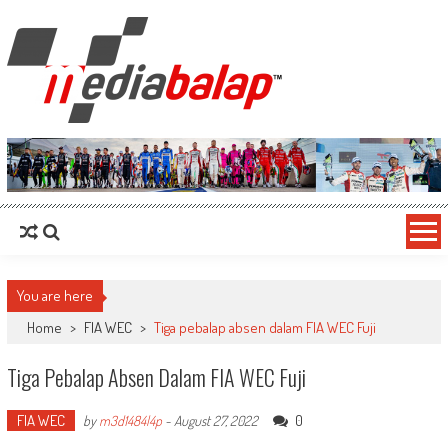
MediaBalap.com | Informasi Balap
Seputar MotoGP GP2 GP3 F2 F3 SERI ASIA LMP2 F1 dll
Terupdate
You are here
Home
>
FIA WEC
>
Tiga pebalap absen dalam FIA WEC Fuji
Tiga Pebalap Absen Dalam FIA WEC Fuji
FIA WEC
0
by
m3d1484l4p
-
August 27, 2022