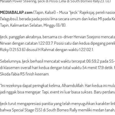
Masalah Power Steering, Ijeck di Posisi Lima di South Borneo Rally 23. (is)
MEDIABALAP.com
(Tapin, Kalsel) – Musa “Ijeck” Rajeksjaj, pereli na
(Wagubsu), berada pada posisi lima secara umum dan kelas M1 pada Ke
Tapin, Kalimantan Selatan, Minggu (6/8).
Ijeck, panggilan akrabnya, bersama co-driver Hervian Soejono mencatat 
Nirwan dengan catatan 1:22:03.7. Posisi satu dan kedua dipegang pereli
Rizky (1:21:53.6) disusul H Rahmat dengan waktu 1:22:02.1.
Sebelumnya, Ijeck berhasil mencatat waktu tercepat 06:59,2 pada SS-5 d
di klasemen overall hari kedua dengan total waktu 54 menit 17,9 detik
Skoda Fabia R5 finish keenam.
“Ini rezekinya dapat peringkat kelima, Alhamdulillah. Hari kedua ini mul
jadi nggak bisa mengejar. Tapi, event ini luar biasa sukses. Baru perdana d
Ijeck turut mengapresiasi panitia yang telah menyuguhkan karakter lin
bahwa Special Stage (SS) di South Borneo Rally memiliki medan tanah