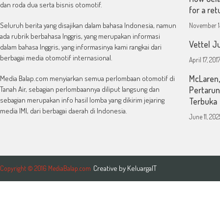
dan roda dua serta bisnis otomotif.
for a ret
Seluruh berita yang disajikan dalam bahasa Indonesia, namun
November 1
ada rubrik berbahasa Inggris, yang merupakan informasi
Vettel J
dalam bahasa Inggris, yang informasinya kami rangkai dari
berbagai media otomotif internasional.
April 17, 201
McLaren,
Media Balap.com menyiarkan semua perlombaan otomotif di
Tanah Air, sebagian perlombaannya diliput langsung dan
Pertaru
sebagian merupakan info hasil lomba yang dikirim jejaring
Terbuka
media IMI, dari berbagai daerah di Indonesia.
June 11, 202
Creative by
KeluargaIT
Copyright © 2016 MediaBalap.com