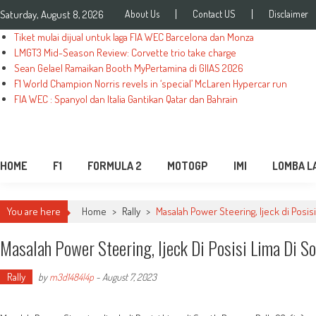
Saturday, August 8, 2026
About Us
Contact US
Disclaimer
Tiket mulai dijual untuk laga FIA WEC Barcelona dan Monza
LMGT3 Mid-Season Review: Corvette trio take charge
Sean Gelael Ramaikan Booth MyPertamina di GIIAS 2026
F1 World Champion Norris revels in ‘special’ McLaren Hypercar run
FIA WEC : Spanyol dan Italia Gantikan Qatar dan Bahrain
MediaBalap.com | Informasi Balap
Seputar MotoGP GP2 GP3 F2 F3 SERI ASIA LMP2 F1 dll
Terupdate
HOME
F1
FORMULA 2
MOTOGP
IMI
LOMBA L
You are here
Home
>
Rally
>
Masalah Power Steering, Ijeck di Posis
Masalah Power Steering, Ijeck Di Posisi Lima Di S
Rally
by
m3d1484l4p
-
August 7, 2023