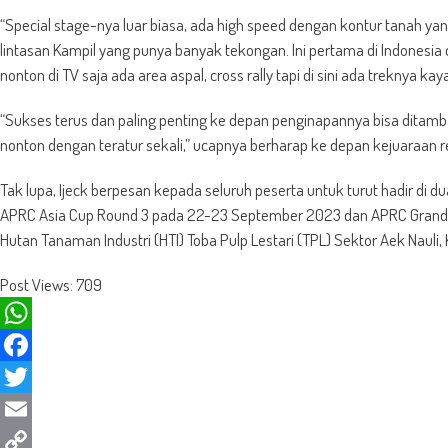
“Special stage-nya luar biasa, ada high speed dengan kontur tanah yan
lintasan Kampil yang punya banyak tekongan. Ini pertama di Indonesia d
nonton di TV saja ada area aspal, cross rally tapi di sini ada treknya kaya
“Sukses terus dan paling penting ke depan penginapannya bisa ditam
nonton dengan teratur sekali,” ucapnya berharap ke depan kejuaraan reli
Tak lupa, Ijeck berpesan kepada seluruh peserta untuk turut hadir di d
APRC Asia Cup Round 3 pada 22-23 September 2023 dan APRC Grand
Hutan Tanaman Industri (HTI) Toba Pulp Lestari (TPL) Sektor Aek Naul
Post Views:
709
WhatsApp
Facebook
Twitter
Email