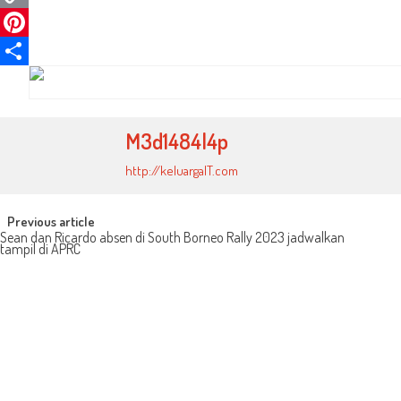
Copy
Link
Pinterest
Share
M3d1484l4p
http://keluargaIT.com
Post
Previous article
Sean dan Ricardo absen di South Borneo Rally 2023 jadwalkan
tampil di APRC
navigation