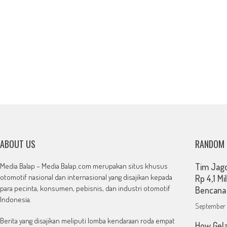
ABOUT US
RANDOM
Media Balap – Media Balap.com merupakan situs khusus
Tim Jag
otomotif nasional dan internasional yang disajikan kepada
Rp 4,1 Mi
para pecinta, konsumen, pebisnis, dan industri otomotif
Bencana
Indonesia.
September 
Berita yang disajikan meliputi lomba kendaraan roda empat
How Gela