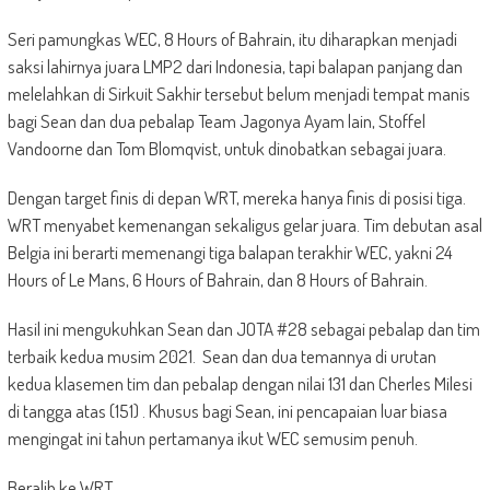
Seri pamungkas WEC, 8 Hours of Bahrain, itu diharapkan menjadi
saksi lahirnya juara LMP2 dari Indonesia, tapi balapan panjang dan
melelahkan di Sirkuit Sakhir tersebut belum menjadi tempat manis
bagi Sean dan dua pebalap Team Jagonya Ayam lain, Stoffel
Vandoorne dan Tom Blomqvist, untuk dinobatkan sebagai juara.
Dengan target finis di depan WRT, mereka hanya finis di posisi tiga.
WRT menyabet kemenangan sekaligus gelar juara. Tim debutan asal
Belgia ini berarti memenangi tiga balapan terakhir WEC, yakni 24
Hours of Le Mans, 6 Hours of Bahrain, dan 8 Hours of Bahrain.
Hasil ini mengukuhkan Sean dan JOTA #28 sebagai pebalap dan tim
terbaik kedua musim 2021. Sean dan dua temannya di urutan
kedua klasemen tim dan pebalap dengan nilai 131 dan Cherles Milesi
di tangga atas (151) . Khusus bagi Sean, ini pencapaian luar biasa
mengingat ini tahun pertamanya ikut WEC semusim penuh.
Beralih ke WRT