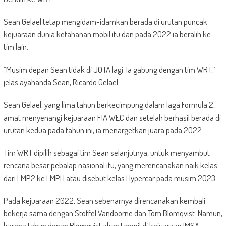
Sean Gelael tetap mengidam-idamkan berada di urutan puncak
kejuaraan dunia ketahanan mobil itu dan pada 2022 ia beralih ke
tim lain.
“Musim depan Sean tidak di JOTA lagi. Ia gabung dengan tim WRT,”
jelas ayahanda Sean, Ricardo Gelael.
Sean Gelael, yang lima tahun berkecimpung dalam laga Formula 2,
amat menyenangi kejuaraan FIA WEC dan setelah berhasil berada di
urutan kedua pada tahun ini, ia menargetkan juara pada 2022.
Tim WRT dipilih sebagai tim Sean selanjutnya, untuk menyambut
rencana besar pebalap nasional itu, yang merencanakan naik kelas
dari LMP2 ke LMPH atau disebut kelas Hypercar pada musim 2023.
Pada kejuaraan 2022, Sean sebenarnya direncanakan kembali
bekerja sama dengan Stoffel Vandoorne dan Tom Blomqvist. Namun,
karena tahun depan Blomqvist akan tampil di kejuaraan IMSA