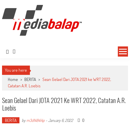
MediaBalap.com | Informasi Balap
Seputar MotoGP GP2 GP3 F2 F3 SERI ASIA LMP2 F1 dll
Terupdate
You are here
Home
>
BERITA
>
Sean Gelael Dari JOTA 2021 ke WRT 2022,
Catatan A.R. Loebis
Sean Gelael Dari JOTA 2021 Ke WRT 2022, Catatan A.R.
Loebis
BERITA
0
by
m3d1484l4p
-
January 6, 2022