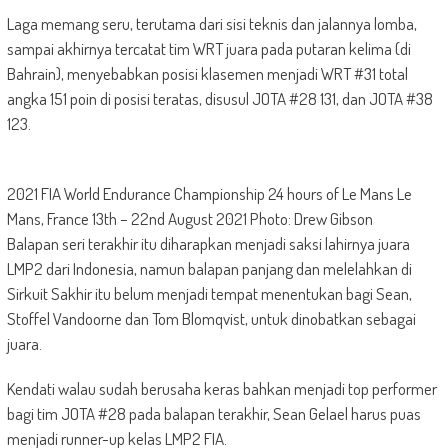
Laga memang seru, terutama dari sisi teknis dan jalannya lomba,
sampai akhirnya tercatat tim WRT juara pada putaran kelima (di
Bahrain), menyebabkan posisi klasemen menjadi WRT #31 total
angka 151 poin di posisi teratas, disusul JOTA #28 131, dan JOTA #38
123.
2021 FIA World Endurance Championship 24 hours of Le Mans Le
Mans, France 13th – 22nd August 2021 Photo: Drew Gibson
Balapan seri terakhir itu diharapkan menjadi saksi lahirnya juara
LMP2 dari Indonesia, namun balapan panjang dan melelahkan di
Sirkuit Sakhir itu belum menjadi tempat menentukan bagi Sean,
Stoffel Vandoorne dan Tom Blomqvist, untuk dinobatkan sebagai
juara.
Kendati walau sudah berusaha keras bahkan menjadi top performer
bagi tim JOTA #28 pada balapan terakhir, Sean Gelael harus puas
menjadi runner-up kelas LMP2 FIA.