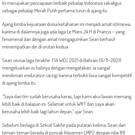
Ini merupakan pencapaian terbaik pebalap Indonesia sekaligus
sebagai pebalap Merah Putih pertama turun di ajang itu.
Ajang lomba kejuaraan dunia ketahanan ini menjadi amat istimewa,
karena di dalamnya juga ada laga Le Mans 24 H di Prancis – yang
fenomenal dan dengan amat mengagumkan Sean berhasil
menempatkan diri di urutan kedua.
Sean seusai laga terakhir FIA WEC 2021 di Bahrain (6/11-2021)
mengeluarkan isi hatinya dengan mengatakan, ia sangat
menikmati
endurance racing
, karena terbukti bisa sangat kompetitif
di ajang lomba itu.
“Saya dan tim sudah berusaha keras, tapi kami akui lawan memang
lebih baik di balapan ini. Selamat untuk WRT dan saya akan
berusaha lebih baik lagi tahun depan,” ujar Sean.
Sebelum berlaga di Sirkuit Sakhir pada putaran kelima, Sean dan
teman-teman berada di puncak klasemen LMP2 dengan nilai 89