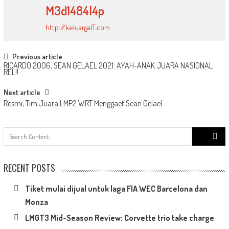
M3d1484l4p
http://keluargaIT.com
Post
Previous article
RICARDO 2006, SEAN GELAEL 2021: AYAH-ANAK JUARA NASIONAL
navigation
RELI!
Next article
Resmi, Tim Juara LMP2 WRT Menggaet Sean Gelael
Search
for:
RECENT POSTS
Tiket mulai dijual untuk laga FIA WEC Barcelona dan
Monza
LMGT3 Mid-Season Review: Corvette trio take charge