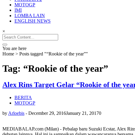
MOTOGP
IMI
LOMBA LAIN
ENGLISH NEWS
×
Search
for:
You are here
Home
>
Posts tagged "“Rookie of the year”"
Tag: “Rookie of the year”
Alex Rins Target Gelar “Rookie of the yea
BERITA
MOTOGP
by
Arloebis
-
December 29, 2016
January 21, 2017
0
MEDIABALAP.com (Milan) - Pebalap baru Suzuki Ecstar, Alex Rins me
debutan lainnya. Hal ini ia sampaikan dalam wawancaranya bersama 