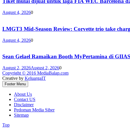
Tiket mulai dijual untuk laga FIA WEC Barcelona 
August 4, 2026
0
LMGT3 Mid-Season Review: Corvette trio take char
August 4, 2026
0
Sean Gelael Ramaikan Booth MyPertamina di GIIA
August 2, 2026
August 2, 2026
0
Copyright © 2016 MediaBalap.com
Creative by
KeluargaIT
Footer Menu
About Us
Contact US
Disclaimer
Pedoman Media Siber
Sitemap
Top