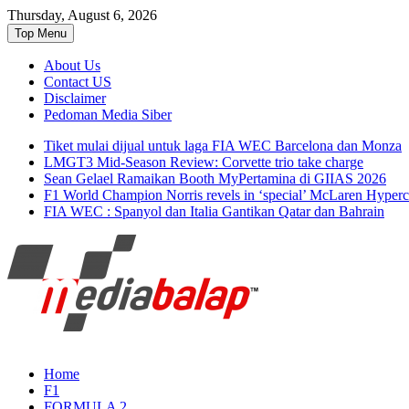
Thursday, August 6, 2026
Top Menu
About Us
Contact US
Disclaimer
Pedoman Media Siber
Tiket mulai dijual untuk laga FIA WEC Barcelona dan Monza
LMGT3 Mid-Season Review: Corvette trio take charge
Sean Gelael Ramaikan Booth MyPertamina di GIIAS 2026
F1 World Champion Norris revels in ‘special’ McLaren Hyperc
FIA WEC : Spanyol dan Italia Gantikan Qatar dan Bahrain
Seputar MotoGP GP2 GP3 F2 F3 SERI AS
MediaBalap.com | Informasi Ba
Home
F1
FORMULA 2