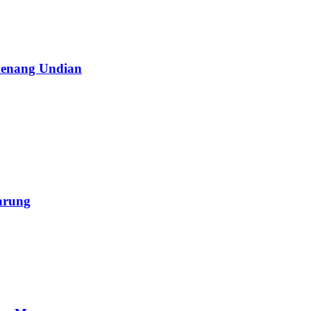
menang Undian
arung