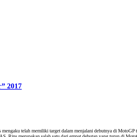
r” 2017
ngaku telah memiliki target dalam menjalani debutnya di MotoGP tah
AS. Rins merupakan salah satu dari empat debutan yang turun di Moto