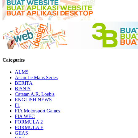
Categories
ALMS
Asian Le Mans Series
BERITA
BISNIS
Catatan A.R. Loebis
ENGLISH NEWS
F1
FIA Motorsport Games
FIA WEC
FORMULA 2
FORMULA E
GIIAS