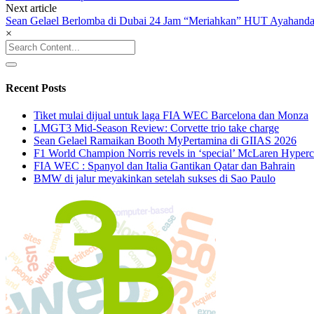
navigation
Next article
Sean Gelael Berlomba di Dubai 24 Jam “Meriahkan” HUT Ayahandan
×
Search
for:
Recent Posts
Tiket mulai dijual untuk laga FIA WEC Barcelona dan Monza
LMGT3 Mid-Season Review: Corvette trio take charge
Sean Gelael Ramaikan Booth MyPertamina di GIIAS 2026
F1 World Champion Norris revels in ‘special’ McLaren Hyperc
FIA WEC : Spanyol dan Italia Gantikan Qatar dan Bahrain
BMW di jalur meyakinkan setelah sukses di Sao Paulo