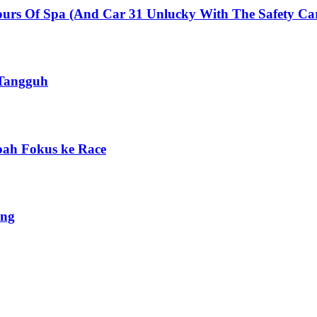
urs Of Spa (And Car 31 Unlucky With The Safety Ca
Tangguh
bah Fokus ke Race
ing