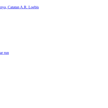
ya, Catatan A.R. Loebis
ar run