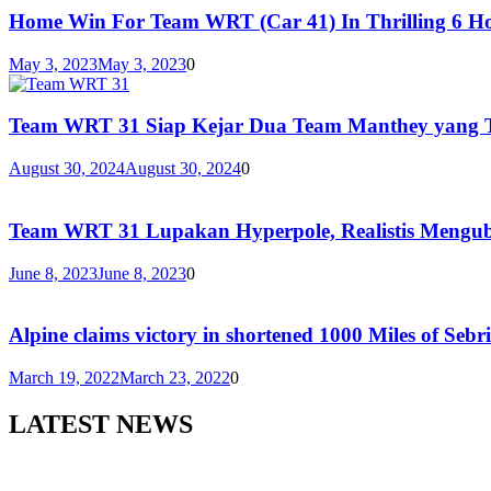
Home Win For Team WRT (Car 41) In Thrilling 6 Ho
May 3, 2023
May 3, 2023
0
Team WRT 31 Siap Kejar Dua Team Manthey yang 
August 30, 2024
August 30, 2024
0
Team WRT 31 Lupakan Hyperpole, Realistis Mengu
June 8, 2023
June 8, 2023
0
Alpine claims victory in shortened 1000 Miles of Sebr
March 19, 2022
March 23, 2022
0
LATEST NEWS